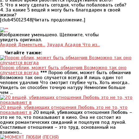
2. В какое время работается продуктивнее всего?
3. Что я могу сделать сегодня, чтобы побаловать себя?
4. За какие 5 вещей я могу быть благодарен в своей
жизни?
[club45012348|Читать продолжение..]
Изображение уменьшено. Щелкните, чтобы
увидеть оригинал.
Андрей Дементьев...
Эдуард Асадов Что из...
Читайте также:
Порою облик, может быть обманчив Возможно так оно
случается всегда
*** Порою облик, может быть обманчив
Возможно так оно случается всегда И лишь один тот
человек удачлив Что смотрит глубже чуть, Хоть иногда..
Увидеть он способен точную натуру Немногим больше
чем ...
20 вещей, убивающих отношения Любовь это не то, что
показывают в
20 вещей, убивающих отношения Любовь –
это не то, что показывают в кино. Она не состоит из
одних романтических свиданий и поцелуев под луной.
Счастливые отношения – это труд, основанный на
взаимно...