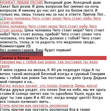
МОМЕНТ ЛЮБВИ (ПЕСНЯ)
Холодный дом. Холодный дым.
Закат был розов. И день вопросов бог сменил на ночь
вопросов. И никому до нас нет дел на белом свете. И
только мы, лишь только мы за нас в ответе. Припев: Пог...
Цена человека Чего стоит море Чего стоит небо Чего
стоят волны,
Цена человека Чего стоит море? Чего стоит
небо? Чего стоят волны, прибой? Чего стоит слово того
человека, что вместе быть должен с тобой? Чего стоит
нежность, тоска, и та радость что медленно своди...
Комментарии (
0
)
Нет комментариев. Ваш будет первым!
Добавить комментарий
Свежее в блогах
Говорим мы с тобой как ровня, так поставил ты дело
сразу
У меня седина на висках, К 40 уж подходят годы А ты
вечно такой молодой Веселый всегда и суровый Говорим
мы с тобой как ровня Так поставил ты дело сразу Дядька
мой говорил я на...
Когда друзья уходят, это плохо (памяти Димы друга)
Когда друзья уходят, это плохо Они на небо, мы же здесь
стоим И солнце светит как то однобоко Ушел, куда же
друг ты там один И в 40 лет, когда вокруг цветёт Когда
все только начинает жить...
Степь кругом как скатерть росписная
Степь кругом как скатерть росписная Вся в траве