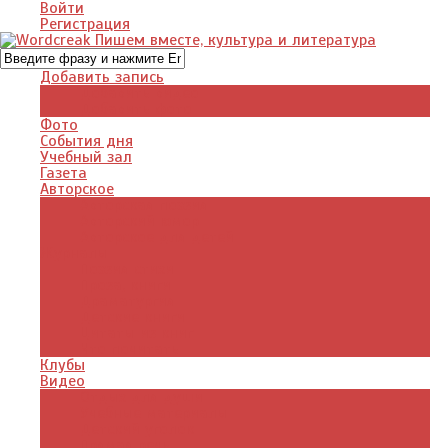
Войти
Регистрация
Добавить запись
Добавить видео
Добавить фото
Фото
События дня
Учебный зал
Газета
Авторское
Авторская поэзия
Авторский юмор
Авторское для детей
Журналы
Поэзия стихи
Проза, книги
Драматургия
Детские книги
Цитаты из книг
Что почитать
Клубы
Видео
Отдых для души
Учебные материалы
Детский уголок
Прямая речь