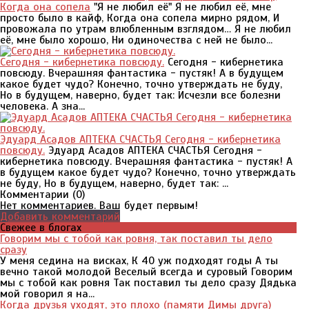
Когда она сопела
"Я не любил её" Я не любил её, мне
просто было в кайф, Когда она сопела мирно рядом, И
провожала по утрам влюбленным взглядом… Я не любил
её, мне было хорошо, Ни одиночества с ней не было...
Сегодня - кибернетика повсюду.
Сегодня - кибернетика
повсюду. Вчерашняя фантастика - пустяк! А в будущем
какое будет чудо? Конечно, точно утверждать не буду,
Но в будущем, наверно, будет так: Исчезли все болезни
человека. А зна...
Эдуард Асадов АПТЕКА СЧАСТЬЯ Сегодня - кибернетика
повсюду.
Эдуард Асадов АПТЕКА СЧАСТЬЯ Сегодня -
кибернетика повсюду. Вчерашняя фантастика - пустяк! А
в будущем какое будет чудо? Конечно, точно утверждать
не буду, Но в будущем, наверно, будет так: ...
Комментарии (
0
)
Нет комментариев. Ваш будет первым!
Добавить комментарий
Свежее в блогах
Говорим мы с тобой как ровня, так поставил ты дело
сразу
У меня седина на висках, К 40 уж подходят годы А ты
вечно такой молодой Веселый всегда и суровый Говорим
мы с тобой как ровня Так поставил ты дело сразу Дядька
мой говорил я на...
Когда друзья уходят, это плохо (памяти Димы друга)