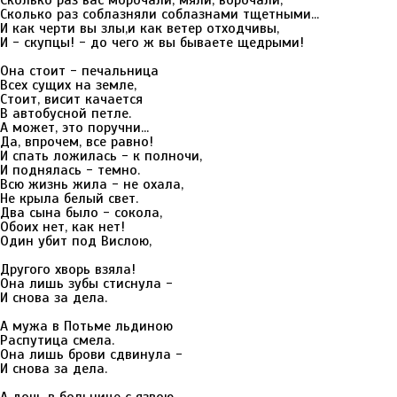
Сколько раз вас морочали, мяли, ворочали,
Сколько раз соблазняли соблазнами тщетными...
И как черти вы злы,и как ветер отходчивы,
И - скупцы! - до чего ж вы бываете щедрыми!
Она стоит - печальница
Всех сущих на земле,
Стоит, висит качается
В автобусной петле.
А может, это поручни...
Да, впрочем, все равно!
И спать ложилась - к полночи,
И поднялась - темно.
Всю жизнь жила - не охала,
Не крыла белый свет.
Два сына было - сокола,
Обоих нет, как нет!
Один убит под Вислою,
Другого хворь взяла!
Она лишь зубы стиснула -
И снова за дела.
А мужа в Потьме льдиною
Распутица смела.
Она лишь брови сдвинула -
И снова за дела.