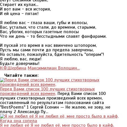
Бегут слезинки скорые,
Стирает их кулак...
И вот вам - вся история,
И ей цена - пятак!
Я люблю вас - глаза ваши, губы и волосы,
Вас, усталых, что стали, до времени, старыми,
Вас, убогих, которых газетные полосы
Что ни день - то бесстыдными славят фанфарами.
И пускай это время в нас ввинчено штопором,
Пусть мы сами почти до предела заверчены,
Но оставьте, пожалуйста, бдительность "операм"!
Я люблю, вас, люди!
Будьте доверчивы!
Н.Ф.Щербина
Максимилиан Волошин...
Читайте также:
Перед Вами список 100 лучших стихотворных
произведений всех времен,
Перед Вами список 100
лучших стихотворных произведений всех времен,
составленный по результатам голосования сайта
"BestPoems" 1 Сергей Есенин — Не жалею, не зову, не
плачу 2 Александр Пу...
Я не любил её Я не любил её, мне просто было в кайф,