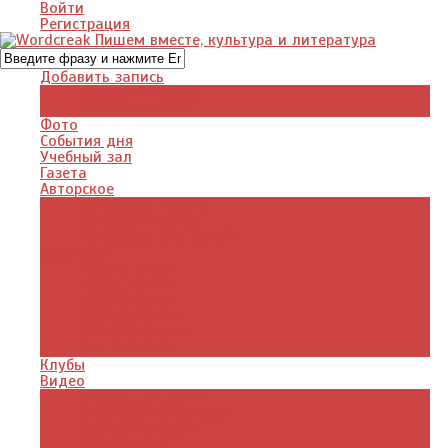
Войти
Регистрация
Добавить запись
Добавить видео
Добавить фото
Фото
События дня
Учебный зал
Газета
Авторское
Авторская поэзия
Авторский юмор
Авторское для детей
Журналы
Поэзия стихи
Проза, книги
Драматургия
Детские книги
Цитаты из книг
Что почитать
Клубы
Видео
Отдых для души
Учебные материалы
Детский уголок
Прямая речь