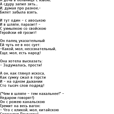
А дочь в больнице с язвою,
А сдуру запил зять...
И, думая про разное,-
Билет забыла взять.
И тут один - с авоською
И в шляпе, паразит! -
С ухмылкою со свойскою
Геройски ей грозит!
Он палец указательный
Ей чуть не в нос сует:
-Какой, мол, несознательный,
Еще, мол, есть народ!
Она хотела высказать:
- Задумалась, прости!
А он, как глянул искоса,
Как сумку сжал в горсти
И - на одном дыхании
Сто тысяч слов подряд!
("Чем в шляпе - тем нахальнее!" -
Недаром говорят!)
Он с рожею канальскою
Гремит на весь вагон:
- Что с кликой, мол, китайскою