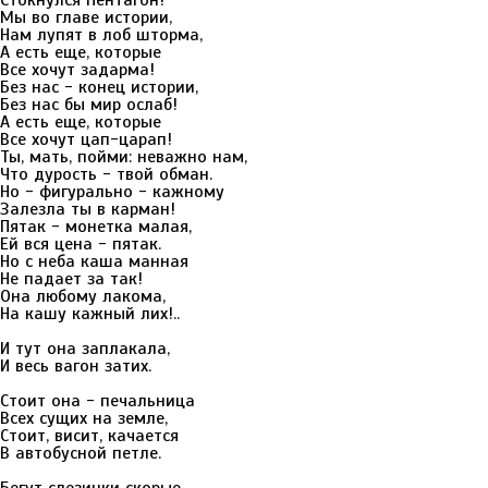
Стокнулся Пентагон!
Мы во главе истории,
Нам лупят в лоб шторма,
А есть еще, которые
Все хочут задарма!
Без нас - конец истории,
Без нас бы мир ослаб!
А есть еще, которые
Все хочут цап-царап!
Ты, мать, пойми: неважно нам,
Что дурость - твой обман.
Но - фигурально - кажному
Залезла ты в карман!
Пятак - монетка малая,
Ей вся цена - пятак.
Но с неба каша манная
Не падает за так!
Она любому лакома,
На кашу кажный лих!..
И тут она заплакала,
И весь вагон затих.
Стоит она - печальница
Всех сущих на земле,
Стоит, висит, качается
В автобусной петле.