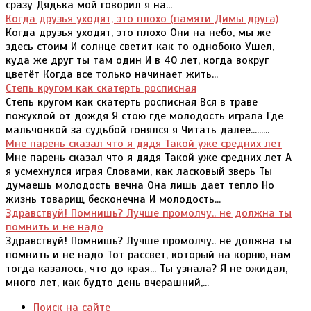
сразу Дядька мой говорил я на...
Когда друзья уходят, это плохо (памяти Димы друга)
Когда друзья уходят, это плохо Они на небо, мы же
здесь стоим И солнце светит как то однобоко Ушел,
куда же друг ты там один И в 40 лет, когда вокруг
цветёт Когда все только начинает жить...
Степь кругом как скатерть росписная
Степь кругом как скатерть росписная Вся в траве
пожухлой от дождя Я стою где молодость играла Где
мальчонкой за судьбой гонялся я Читать далее.........
Мне парень сказал что я дядя Такой уже средних лет
Мне парень сказал что я дядя Такой уже средних лет А
я усмехнулся играя Словами, как ласковый зверь Ты
думаешь молодость вечна Она лишь дает тепло Но
жизнь товарищ бесконечна И молодость...
Здравствуй! Помнишь? Лучше промолчу.. не должна ты
помнить и не надо
Здравствуй! Помнишь? Лучше промолчу.. не должна ты
помнить и не надо Тот рассвет, который на корню, нам
тогда казалось, что до края... Ты узнала? Я не ожидал,
много лет, как будто день вчерашний,...
Поиск на сайте