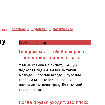
Культурный мир
Хроники истории
Главная
Журналы
Поэтическое
Общество и люди
ИДЕО
шу
Свежее в блогах
Говорим мы с тобой как ровня,
так поставил ты дело сразу
У меня седина на висках, К 40 уж
подходят годы А ты вечно такой
молодой Веселый всегда и суровый
Говорим мы с тобой как ровня Так
поставил ты дело сразу Дядька мой
говорил я на...
Когда друзья уходят, это плохо