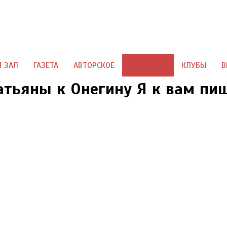
Авторская поэзия
Детские книги
Авторский юмор
Цитаты из книг
Авторское для детей
Что почитать
Й ЗАЛ
ГАЗЕТА
АВТОРСКОЕ
ЖУРНАЛЫ
КЛУБЫ
В
тьяны к Онегину Я к вам пи