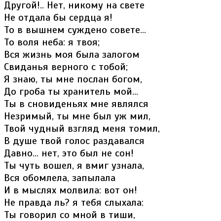
Другой!.. Нет, никому на свете
Не отдала бы сердца я!
То в вышнем суждено совете...
То воля неба: я твоя;
Вся жизнь моя была залогом
Свиданья верного с тобой;
Я знаю, ты мне послан богом,
До гроба ты хранитель мой...
Ты в сновиденьях мне являлся
Незримый, ты мне был уж мил,
Твой чудный взгляд меня томил,
В душе твой голос раздавался
Давно... нет, это был не сон!
Ты чуть вошел, я вмиг узнала,
Вся обомлела, запылала
И в мыслях молвила: вот он!
Не правда ль? я тебя слыхала:
Ты говорил со мной в тиши,