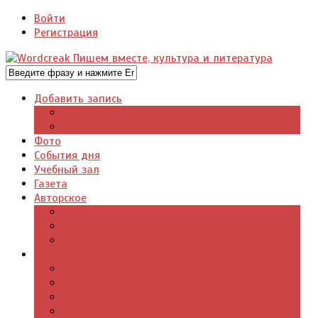
Войти
Регистрация
Добавить запись
Добавить видео
Добавить фото
Фото
События дня
Учебный зал
Газета
Авторское
Авторская поэзия
Авторский юмор
Авторское для детей
Журналы
Поэзия стихи
Проза, книги
Драматургия
Детские книги