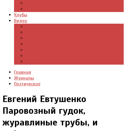
Цитаты из книг
Что почитать
Клубы
Видео
Отдых для души
Учебные материалы
Детский уголок
Прямая речь
Культурный мир
Хроники истории
Общество и люди
Главная
Журналы
Поэтическое
Евгений Евтушенко
Паровозный гудок,
журавлиные трубы, и