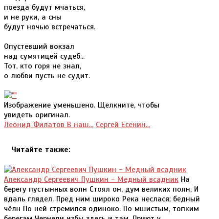
поезда будут мчаться,
и не руки, а сны
будут ночью встречаться.
Опустевший вокзал
над сумятицей судеб...
Тот, кто горя не знал,
о любви пусть не судит.
Изображение уменьшено. Щелкните, чтобы
увидеть оригинал.
Леонид Филатов В наш...
Сергей Есенин...
Читайте также:
Александр Сергеевич Пушкин - Медный всадник
На
берегу пустынных волн Стоял он, дум великих полн, И
вдаль глядел. Пред ним широко Река неслася; бедный
чёлн По ней стремился одиноко. По мшистым, топким
берегам Чернели избы здесь и там, Приют у...