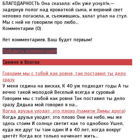
БЛАГОДАРНОСТЬ Она сказала: «Он уже уснул!»,—
задернув полог над кроваткой сына, и верхний свет
неловко погасила, и, съежившись, халат упал на стул.
Мы с ней не говорили про любо...
Комментарии (
0
)
Нет комментариев. Ваш будет первым!
Добавить комментарий
Свежее в блогах
Говорим мы с тобой как ровня, так поставил ты дело
сразу
У меня седина на висках, К 40 уж подходят годы А ты
вечно такой молодой Веселый всегда и суровый
Говорим мы с тобой как ровня Так поставил ты дело
сразу Дядька мой говорил я на...
Когда друзья уходят, это плохо (памяти Димы друга)
Когда друзья уходят, это плохо Они на небо, мы же
здесь стоим И солнце светит как то однобоко Ушел,
куда же друг ты там один И в 40 лет, когда вокруг
цветёт Когда все только начинает жить...