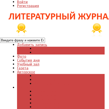
Войти
Регистрация
Добавить запись
Добавить видео
Добавить фото
Фото
События дня
Учебный зал
Газета
Авторское
Авторская поэзия
Авторский юмор
Авторское для детей
Журналы
Поэзия стихи
Проза, книги
Драматургия
Детские книги
Цитаты из книг