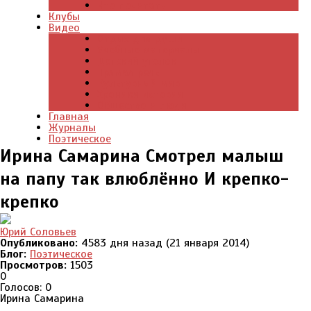
Что почитать
Клубы
Видео
Отдых для души
Учебные материалы
Детский уголок
Прямая речь
Культурный мир
Хроники истории
Общество и люди
Главная
Журналы
Поэтическое
Ирина Самарина Смотрел малыш
на папу так влюблённо И крепко-
крепко
Юрий Соловьев
Опубликовано:
4583 дня назад (21 января 2014)
Блог:
Поэтическое
Просмотров:
1503
0
Голосов: 0
Ирина Самарина