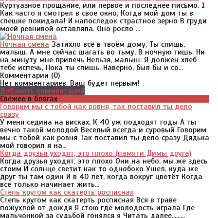
Куртуазное прощание, или первое и последнее письмо. 1
Как часто я смотрел в свое окно, Когда мой дом ты в
спешке покидала! И напоследок страстное зерно В груди
моей ревнивой оставляла. Оно росло ...
Ночная смена
Затихло всё в твоём дому, Ты спишь,
малыш. А мне сейчас шагать во тьму, В ночную тишь. Ни
на минуту мне прилечь Нельзя, малыш: Я должен хлеб
тебе испечь, Пока ты спишь. Наверно, был бы и со...
Комментарии (
0
)
Нет комментариев. Ваш будет первым!
Добавить комментарий
Свежее в блогах
Говорим мы с тобой как ровня, так поставил ты дело
сразу
У меня седина на висках, К 40 уж подходят годы А ты
вечно такой молодой Веселый всегда и суровый Говорим
мы с тобой как ровня Так поставил ты дело сразу Дядька
мой говорил я на...
Когда друзья уходят, это плохо (памяти Димы друга)
Когда друзья уходят, это плохо Они на небо, мы же здесь
стоим И солнце светит как то однобоко Ушел, куда же
друг ты там один И в 40 лет, когда вокруг цветёт Когда
все только начинает жить...
Степь кругом как скатерть росписная
Степь кругом как скатерть росписная Вся в траве
пожухлой от дождя Я стою где молодость играла Где
мальчонкой за судьбой гонялся я Читать далее.........