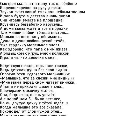
Смотрел малыш на папу так влюблённо
И крепко-крепко за руку держал.
Звучал счастливый смех волшебным звоном
И папа будто в детство вновь попал…
Они играли вместе на площадке,
Крутилась беззаботно карусель…
А дома мама ждёт и всё в порядке.
Там мишки, зайки, тёплая постель…
Малыш за шею папу обнимает…
Душа к душе любовь рекой течёт.
Уже сердечко маленькое знает,
Как здорово, что папа с ним живёт…
А рядышком с игрушечной коляской
Играла чья-то девочка одна…
Недетскую печаль скрывали глазки,
Ведь детская душа без слов видна…
Спросил отец кудрявого мальчишки:
«Малышка, что за слёзки мне видны?»
«Мне мама перед сном читает книжки,
А папа не приходит даже в сны…
Я вечерами мамочку жалею,
Она, бедняжка, очень устаёт.
А с папой нам бы было веселее,
Но он другую дочку с тётей ждёт…»,
Когда малышка это всё сказала,
Похолодел от слов чужой отец…
Мужское сердце искренне шептало: