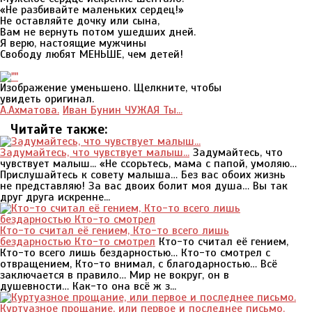
«Не разбивайте маленьких сердец!»
Не оставляйте дочку или сына,
Вам не вернуть потом ушедших дней.
Я верю, настоящие мужчины
Свободу любят МЕНЬШЕ, чем детей!
Изображение уменьшено. Щелкните, чтобы
увидеть оригинал.
А.Ахматова.
Иван Бунин ЧУЖАЯ Ты...
Читайте также:
Задумайтесь, что чувствует малыш...
Задумайтесь, что
чувствует малыш... «Не ссорьтесь, мама с папой, умоляю…
Прислушайтесь к совету малыша… Без вас обоих жизнь
не представляю! За вас двоих болит моя душа… Вы так
друг друга искренне...
Кто-то считал её гением, Кто-то всего лишь
бездарностью Кто-то смотрел
Кто-то считал её гением,
Кто-то всего лишь бездарностью… Кто-то смотрел с
отвращением, Кто-то внимал, с благодарностью… Всё
заключается в правило… Мир не вокруг, он в
душевности… Как-то она всё ж з...
Куртуазное прощание, или первое и последнее письмо.