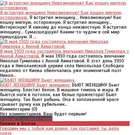
Я встретил женщину Невозможную! Как кошку мягкую,
осторожную.
Я встретил женщину… Невозможную! Как
кошку мягкую, осторожную. Я встретил женщину…
Интересную! И никому до конца неизвестную. Я встретил
женщину… Сумасшедшую! Каким-то чудом в сей мир
пришедшую. Я ...
8 мая 1910 года состоялось венчание Николая Гумилева с
Анной Ахматовой.
8 мая 1910 года состоялось венчание
Николая Гумилева с Анной Ахматовой. В этот день 1910
года в Николаевской церкви села Никольская Слободка
недалеко от Киева обвенчались уже знаменитый поэт
Никол...
БЬЮТ ЖЕНЩИНУ Бьют женщину.
БЬЮТ ЖЕНЩИНУ Бьют
женщину. Блестит белок. В машине темень и жара. И
бьются ноги в потолок, как белые прожектора! Бьют
женщину. Так бьют рабынь. Она в заплаканной красе
срывает ручку как рубильник...
Комментарии (
0
)
Нет комментариев. Ваш будет первым!
Добавить комментарий
Свежее в блогах
Говорим мы с тобой как ровня, так поставил ты дело
сразу