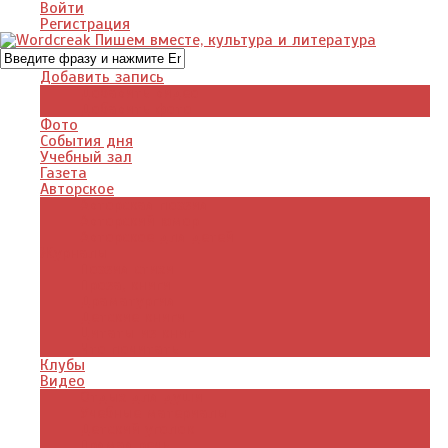
Войти
Регистрация
Добавить запись
Добавить видео
Добавить фото
Фото
События дня
Учебный зал
Газета
Авторское
Авторская поэзия
Авторский юмор
Авторское для детей
Журналы
Поэзия стихи
Проза, книги
Драматургия
Детские книги
Цитаты из книг
Что почитать
Клубы
Видео
Отдых для души
Учебные материалы
Детский уголок
Прямая речь