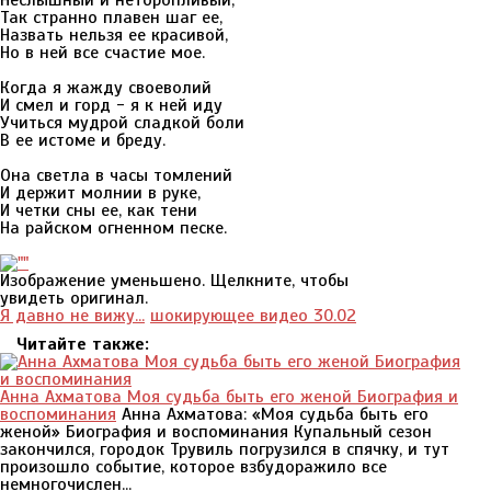
Неслышный и неторопливый,
Так странно плавен шаг ее,
Назвать нельзя ее красивой,
Но в ней все счастие мое.
Когда я жажду своеволий
И смел и горд - я к ней иду
Учиться мудрой сладкой боли
В ее истоме и бреду.
Она светла в часы томлений
И держит молнии в руке,
И четки сны ее, как тени
На райском огненном песке.
Изображение уменьшено. Щелкните, чтобы
увидеть оригинал.
Я давно не вижу...
шокирующее видео 30.02
Читайте также:
Анна Ахматова Моя судьба быть его женой Биография и
воспоминания
Анна Ахматова: «Моя судьба быть его
женой» Биография и воспоминания Купальный сезон
закончился, городок Трувиль погрузился в спячку, и тут
произошло событие, которое взбудоражило все
немногочислен...