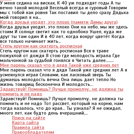
У меня седина на висках, К 40 уж подходят годы А ты
вечно такой молодой Веселый всегда и суровый Говорим
мы с тобой как ровня Так поставил ты дело сразу Дядька
мой говорил я на...
Когда друзья уходят, это плохо (памяти Димы друга)
Когда друзья уходят, это плохо Они на небо, мы же здесь
стоим И солнце светит как то однобоко Ушел, куда же
друг ты там один И в 40 лет, когда вокруг цветёт Когда
все только начинает жить...
Степь кругом как скатерть росписная
Степь кругом как скатерть росписная Вся в траве
пожухлой от дождя Я стою где молодость играла Где
мальчонкой за судьбой гонялся я Читать далее.........
Мне парень сказал что я дядя Такой уже средних лет
Мне парень сказал что я дядя Такой уже средних лет А я
усмехнулся играя Словами, как ласковый зверь Ты
думаешь молодость вечна Она лишь дает тепло Но
жизнь товарищ бесконечна И молодость...
Здравствуй! Помнишь? Лучше промолчу.. не должна ты
помнить и не надо
Здравствуй! Помнишь? Лучше промолчу.. не должна ты
помнить и не надо Тот рассвет, который на корню, нам
тогда казалось, что до края... Ты узнала? Я не ожидал,
много лет, как будто день вчерашний,...
Поиск на сайте
Карта сайта
Правила сайта
Правообладателям