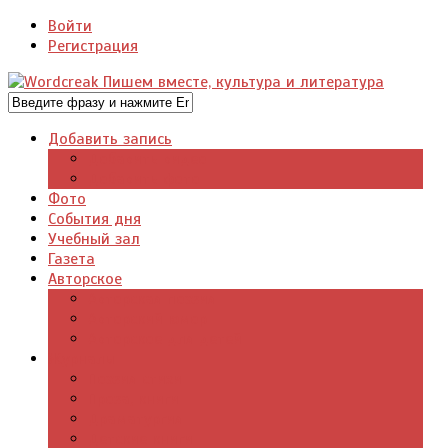
Войти
Регистрация
Добавить запись
Добавить видео
Добавить фото
Фото
События дня
Учебный зал
Газета
Авторское
Авторская поэзия
Авторский юмор
Авторское для детей
Журналы
Поэзия стихи
Проза, книги
Драматургия
Детские книги