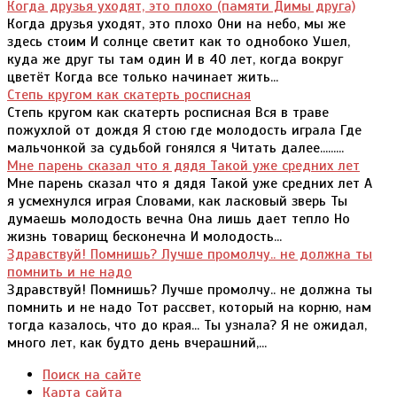
Когда друзья уходят, это плохо (памяти Димы друга)
Когда друзья уходят, это плохо Они на небо, мы же
здесь стоим И солнце светит как то однобоко Ушел,
куда же друг ты там один И в 40 лет, когда вокруг
цветёт Когда все только начинает жить...
Степь кругом как скатерть росписная
Степь кругом как скатерть росписная Вся в траве
пожухлой от дождя Я стою где молодость играла Где
мальчонкой за судьбой гонялся я Читать далее.........
Мне парень сказал что я дядя Такой уже средних лет
Мне парень сказал что я дядя Такой уже средних лет А
я усмехнулся играя Словами, как ласковый зверь Ты
думаешь молодость вечна Она лишь дает тепло Но
жизнь товарищ бесконечна И молодость...
Здравствуй! Помнишь? Лучше промолчу.. не должна ты
помнить и не надо
Здравствуй! Помнишь? Лучше промолчу.. не должна ты
помнить и не надо Тот рассвет, который на корню, нам
тогда казалось, что до края... Ты узнала? Я не ожидал,
много лет, как будто день вчерашний,...
Поиск на сайте
Карта сайта