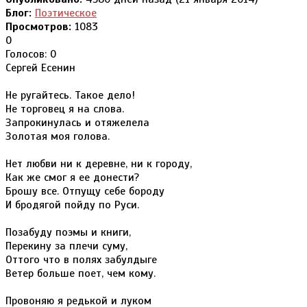
Блог:
Поэтическое
Просмотров:
1083
0
Голосов: 0
Сергей Есенин
Не ругайтесь. Такое дело!
Не торговец я на слова.
Запрокинулась и отяжелела
Золотая моя голова.
Нет любви ни к деревне, ни к городу,
Как же смог я ее донести?
Брошу все. Отпущу себе бороду
И бродягой пойду по Руси.
Позабуду поэмы и книги,
Перекину за плечи суму,
Оттого что в полях забулдыге
Ветер больше поет, чем кому.
Провоняю я редькой и луком