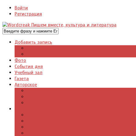
Войти
Регистрация
Добавить запись
Добавить видео
Добавить фото
Фото
События дня
Учебный зал
Газета
Авторское
Авторская поэзия
Авторский юмор
Авторское для детей
Журналы
Поэзия стихи
Проза, книги
Драматургия
Детские книги