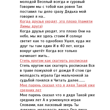
молодой Веселый всегда и суровый
Говорим мы с тобой как ровня Так
поставил ты дело сразу Дядька мой
говорил я на...
Когда друзья уходят, это плохо (памяти
Димы друга)
Когда друзья уходят, это плохо Они на
небо, мы же здесь стоим И солнце
светит как то однобоко Ушел, куда же
друг ты там один И в 40 лет, когда
вокруг цветёт Когда все только
начинает жить...
Степь кругом как скатерть росписная
Степь кругом как скатерть росписная Вся
в траве пожухлой от дождя Я стою где
молодость играла Где мальчонкой за
судьбой гонялся я Читать далее.........
Мне парень сказал что я дядя Такой уже
средних лет
Мне парень сказал что я дядя Такой уже
средних лет А я усмехнулся играя
Словами, как ласковый зверь Ты
думаешь молодость вечна Она лишь