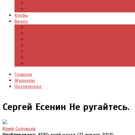
Цитаты из книг
Что почитать
Клубы
Видео
Отдых для души
Учебные материалы
Детский уголок
Прямая речь
Культурный мир
Хроники истории
Общество и люди
Главная
Журналы
Поэтическое
Сергей Есенин Не ругайтесь.
Юрий Соловьев
Опубликовано:
4580 дней назад (21 января 2014)