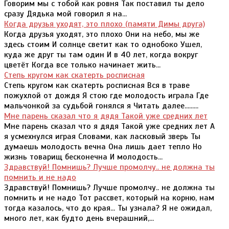
Говорим мы с тобой как ровня Так поставил ты дело
сразу Дядька мой говорил я на...
Когда друзья уходят, это плохо (памяти Димы друга)
Когда друзья уходят, это плохо Они на небо, мы же
здесь стоим И солнце светит как то однобоко Ушел,
куда же друг ты там один И в 40 лет, когда вокруг
цветёт Когда все только начинает жить...
Степь кругом как скатерть росписная
Степь кругом как скатерть росписная Вся в траве
пожухлой от дождя Я стою где молодость играла Где
мальчонкой за судьбой гонялся я Читать далее.........
Мне парень сказал что я дядя Такой уже средних лет
Мне парень сказал что я дядя Такой уже средних лет А
я усмехнулся играя Словами, как ласковый зверь Ты
думаешь молодость вечна Она лишь дает тепло Но
жизнь товарищ бесконечна И молодость...
Здравствуй! Помнишь? Лучше промолчу.. не должна ты
помнить и не надо
Здравствуй! Помнишь? Лучше промолчу.. не должна ты
помнить и не надо Тот рассвет, который на корню, нам
тогда казалось, что до края... Ты узнала? Я не ожидал,
много лет, как будто день вчерашний,...