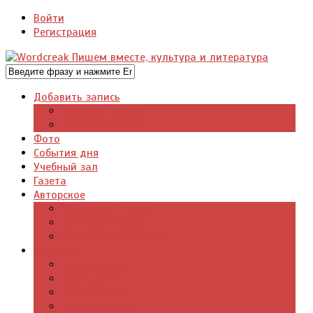
Войти
Регистрация
Добавить запись
Добавить видео
Добавить фото
Фото
События дня
Учебный зал
Газета
Авторское
Авторская поэзия
Авторский юмор
Авторское для детей
Журналы
Поэзия стихи
Проза, книги
Драматургия
Детские книги