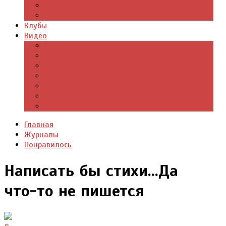
Цитаты из книг
Что почитать
Клубы
Видео
Отдых для души
Учебные материалы
Детский уголок
Прямая речь
Культурный мир
Хроники истории
Общество и люди
Главная
Журналы
Понравилось
Написать бы стихи...Да
что-то не пишется