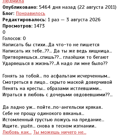
Людмила
Опубликовано:
5464 дня назад (22 августа 2011)
Блог:
Понравилось
Редактировалось:
1 раз — 3 августа 2026
Просмотров:
1473
0
Голосов: 0
Написать бы стихи...Да что-то не пишется
Написать их тебе...??... Да ты же ведь хищница...
Притворяешься...спишь??... глазёшки то бегают
Ударяешься в жизнь??...А надо ли мне было??
Гонять за тобой... по асфальтам исчерченным...
Смотреться в лицо... скрыто маской доверчивой
Пенять на кресты... образами истлевшими...
Играться в любовь с дочерьми овдовевшими??...
Да ладно уж... пойте...по-ангельски крякая..
Себе не прощу одинокого вяканья...
Истомленный грустью ложусь на предание...
Ищите.. ушёл... снова в тесном изгнании..
Любовь как...
Ты можешь ничего не...