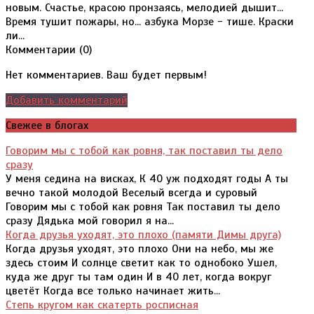
новым. Счастье, красою пронзаясь, мелодией дышит...
Время тушит пожары, но... азбука Морзе - тише. Краски
ли...
Комментарии (
0
)
Нет комментариев. Ваш будет первым!
Добавить комментарий
Свежее в блогах
Говорим мы с тобой как ровня, так поставил ты дело
сразу
У меня седина на висках, К 40 уж подходят годы А ты
вечно такой молодой Веселый всегда и суровый
Говорим мы с тобой как ровня Так поставил ты дело
сразу Дядька мой говорил я на...
Когда друзья уходят, это плохо (памяти Димы друга)
Когда друзья уходят, это плохо Они на небо, мы же
здесь стоим И солнце светит как то однобоко Ушел,
куда же друг ты там один И в 40 лет, когда вокруг
цветёт Когда все только начинает жить...
Степь кругом как скатерть росписная