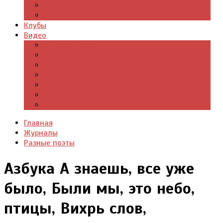
Цитаты из книг
Что почитать
Клубы
Видео
Отдых для души
Учебные материалы
Детский уголок
Прямая речь
Культурный мир
Хроники истории
Общество и люди
Главная
Журналы
Разные поэты
Азбука А знаешь, все уже
было, Были мы, это небо,
птицы, Вихрь слов,