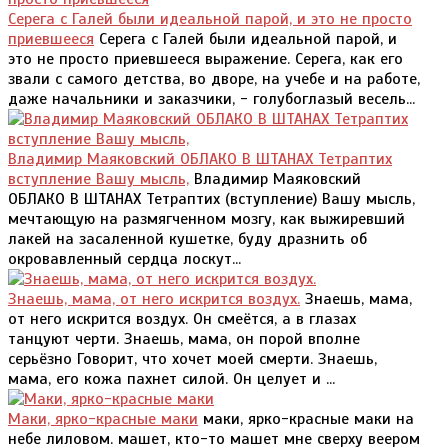
Серега с Галей были идеальной парой, и это не просто
приевшееся
Серега с Галей были идеальной парой, и
это не просто приевшееся выражение. Серега, как его
звали с самого детства, во дворе, на учебе и на работе,
даже начальники и заказчики, - голубоглазый весель...
Владимир Маяковский ОБЛАКО В ШТАНАХ Тетраптих
вступление Вашу мысль,
Владимир Маяковский
ОБЛАКО В ШТАНАХ Тетраптих (вступление) Вашу мысль,
мечтающую на размягченном мозгу, как выжиревший
лакей на засаленной кушетке, буду дразнить об
окровавленный сердца лоскут...
Знаешь, мама, от него искрится воздух.
Знаешь, мама,
от него искрится воздух. Он смеётся, а в глазах
танцуют черти. Знаешь, мама, он порой вполне
серьёзно Говорит, что хочет моей смерти. Знаешь,
мама, его кожа пахнет силой. Он целует и ...
Маки, ярко-красные маки
маки, ярко-красные маки на
небе лиловом. машет, кто-то машет мне сверху веером