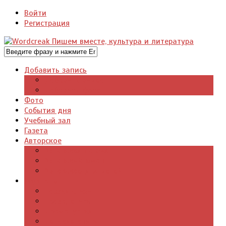
Войти
Регистрация
Добавить запись
Добавить видео
Добавить фото
Фото
События дня
Учебный зал
Газета
Авторское
Авторская поэзия
Авторский юмор
Авторское для детей
Журналы
Поэзия стихи
Проза, книги
Драматургия
Детские книги