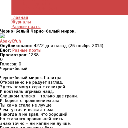
Культурный мир
Хроники истории
Общество и люди
Главная
Журналы
Разные поэты
Черно-белый Черно-белый мирок.
AbakyCfuh
Опубликовано:
4272 дня назад (26 ноября 2014)
Блог:
Разные поэты
Просмотров:
1238
0
Голосов: 0
Черно-белый
Черно-белый мирок. Палитра
Откровенно не радует взгляд.
Здесь помогут сера с селитрой
И коктейль игривых наяд.
Слишком плоско - только две грани.
И, борясь с проявлением зла,
Ты сама стала не лучше,
Чем густая и вязкая тьма.
Никогда я не врал, что хороший,
Но старался правильней жить.
Знаю точно - ни капли не лучше,