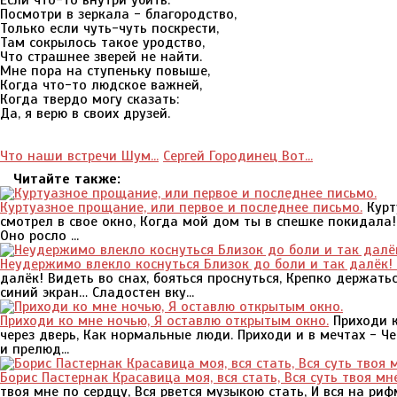
Если что-то внутри убить.
Посмотри в зеркала - благородство,
Только если чуть-чуть поскрести,
Там сокрылось такое уродство,
Что страшнее зверей не найти.
Мне пора на ступеньку повыше,
Когда что-то людское важней,
Когда твердо могу сказать:
Да, я верю в своих друзей.
Что наши встречи Шум...
Сергей Городинец Вот...
Читайте также:
Куртуазное прощание, или первое и последнее письмо.
Курт
смотрел в свое окно, Когда мой дом ты в спешке покидала!
Оно росло ...
Неудержимо влекло коснуться Близок до боли и так далёк!
далёк! Видеть во снах, бояться проснуться, Крепко держать
синий экран… Сладостен вку...
Приходи ко мне ночью, Я оставлю открытым окно.
Приходи к
через дверь, Как нормальные люди. Приходи и в мечтах - Че
и прелюд...
Борис Пастернак Красавица моя, вся стать, Вся суть твоя мн
твоя мне по сердцу, Вся рвется музыкою стать, И вся на ри