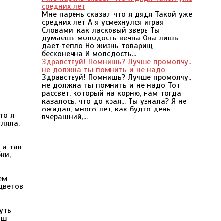
средних лет
Мне парень сказал что я дядя Такой уже
средних лет А я усмехнулся играя
Словами, как ласковый зверь Ты
думаешь молодость вечна Она лишь
дает тепло Но жизнь товарищ
бесконечна И молодость...
Здравствуй! Помнишь? Лучше промолчу..
не должна ты помнить и не надо
Здравствуй! Помнишь? Лучше промолчу..
не должна ты помнить и не надо Тот
рассвет, который на корню, нам тогда
казалось, что до края... Ты узнала? Я не
ожидал, много лет, как будто день
то я
вчерашний,...
вляла.
 и так
ки,
ем
 цветов
уть
аш