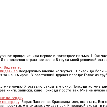
уазное прощание, или первое и последнее письмо. 1 Как час
 И напоследок страстное зерно В груди моей ревнивой оста
 Видеть во
Неудержимо влекло коснуться… Близок до боли –
ся за наш мирок… У расстояний дурная порода: Голос из труб
о мне ночью, Я оставлю открытым окно. Приходи ко мне дн
рез книги, записки, кино Приходи просто так, Мне не нужно
е по сердцу,
Борис Пастернак Красавица моя, вся стать, Вся с
фмы просится. А в рифмах умирает рок, И правдой входит в н