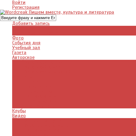
Войти
Регистрация
Добавить запись
Добавить видео
Добавить фото
Фото
События дня
Учебный зал
Газета
Авторское
Авторская поэзия
Авторский юмор
Авторское для детей
Журналы
Поэзия стихи
Проза, книги
Драматургия
Детские книги
Цитаты из книг
Что почитать
Клубы
Видео
Отдых для души
Учебные материалы
Детский уголок
Прямая речь