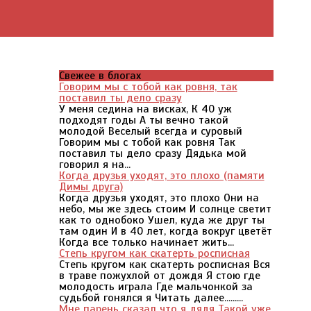
Свежее в блогах
Говорим мы с тобой как ровня, так
поставил ты дело сразу
У меня седина на висках, К 40 уж
подходят годы А ты вечно такой
молодой Веселый всегда и суровый
Говорим мы с тобой как ровня Так
поставил ты дело сразу Дядька мой
говорил я на...
Когда друзья уходят, это плохо (памяти
Димы друга)
Когда друзья уходят, это плохо Они на
небо, мы же здесь стоим И солнце светит
как то однобоко Ушел, куда же друг ты
там один И в 40 лет, когда вокруг цветёт
Когда все только начинает жить...
Степь кругом как скатерть росписная
Степь кругом как скатерть росписная Вся
в траве пожухлой от дождя Я стою где
молодость играла Где мальчонкой за
судьбой гонялся я Читать далее.........
Мне парень сказал что я дядя Такой уже