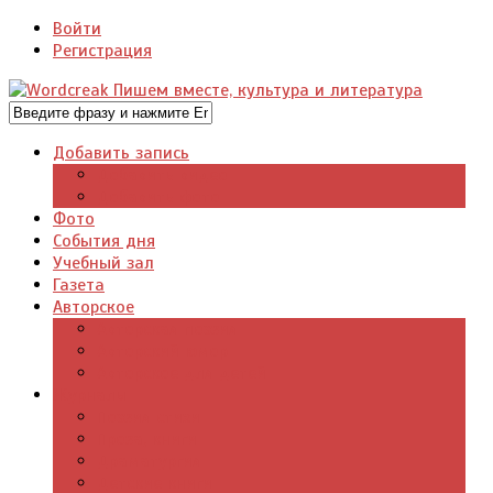
Войти
Регистрация
Добавить запись
Добавить видео
Добавить фото
Фото
События дня
Учебный зал
Газета
Авторское
Авторская поэзия
Авторский юмор
Авторское для детей
Журналы
Поэзия стихи
Проза, книги
Драматургия
Детские книги