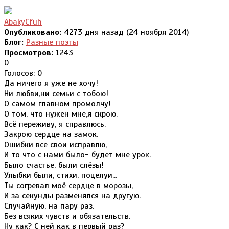
AbakyCfuh
Опубликовано:
4273 дня назад (24 ноября 2014)
Блог:
Разные поэты
Просмотров:
1243
0
Голосов: 0
Да ничего я уже не хочу!
Ни любви,ни семьи с тобою!
О самом главном промолчу!
О том, что нужен мне,я скрою.
Всё переживу, я справлюсь.
Закрою сердце на замок.
Ошибки все свои исправлю,
И то что с нами было- будет мне урок.
Было счастье, были слёзы!
Улыбки были, стихи, поцелуи...
Ты согревал моё сердце в морозы,
И за секунды разменялся на другую.
Случайную, на пару раз.
Без всяких чувств и обязательств.
Ну как? С ней как в первый раз?