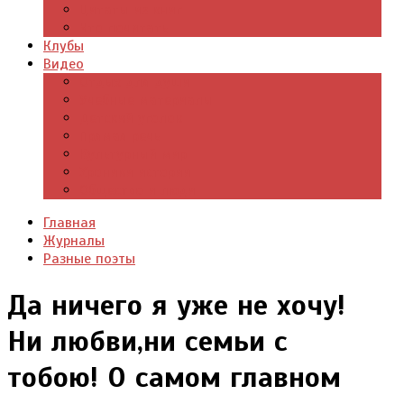
Цитаты из книг
Что почитать
Клубы
Видео
Отдых для души
Учебные материалы
Детский уголок
Прямая речь
Культурный мир
Хроники истории
Общество и люди
Главная
Журналы
Разные поэты
Да ничего я уже не хочу!
Ни любви,ни семьи с
тобою! О самом главном