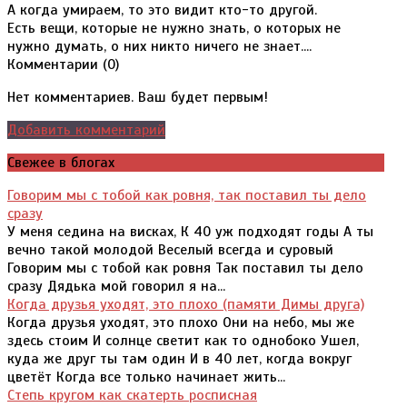
А когда умираем, то это видит кто-то другой.
Есть вещи, которые не нужно знать, о которых не
нужно думать, о них никто ничего не знает....
Комментарии (
0
)
Нет комментариев. Ваш будет первым!
Добавить комментарий
Свежее в блогах
Говорим мы с тобой как ровня, так поставил ты дело
сразу
У меня седина на висках, К 40 уж подходят годы А ты
вечно такой молодой Веселый всегда и суровый
Говорим мы с тобой как ровня Так поставил ты дело
сразу Дядька мой говорил я на...
Когда друзья уходят, это плохо (памяти Димы друга)
Когда друзья уходят, это плохо Они на небо, мы же
здесь стоим И солнце светит как то однобоко Ушел,
куда же друг ты там один И в 40 лет, когда вокруг
цветёт Когда все только начинает жить...
Степь кругом как скатерть росписная