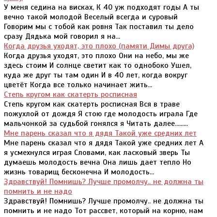
У меня седина на висках, К 40 уж подходят годы А ты
вечно такой молодой Веселый всегда и суровый
Говорим мы с тобой как ровня Так поставил ты дело
сразу Дядька мой говорил я на...
Когда друзья уходят, это плохо (памяти Димы друга)
Когда друзья уходят, это плохо Они на небо, мы же
здесь стоим И солнце светит как то однобоко Ушел,
куда же друг ты там один И в 40 лет, когда вокруг
цветёт Когда все только начинает жить...
Степь кругом как скатерть росписная
Степь кругом как скатерть росписная Вся в траве
пожухлой от дождя Я стою где молодость играла Где
мальчонкой за судьбой гонялся я Читать далее.........
Мне парень сказал что я дядя Такой уже средних лет
Мне парень сказал что я дядя Такой уже средних лет А
я усмехнулся играя Словами, как ласковый зверь Ты
думаешь молодость вечна Она лишь дает тепло Но
жизнь товарищ бесконечна И молодость...
Здравствуй! Помнишь? Лучше промолчу.. не должна ты
помнить и не надо
Здравствуй! Помнишь? Лучше промолчу.. не должна ты
помнить и не надо Тот рассвет, который на корню, нам