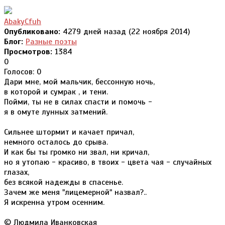
AbakyCfuh
Опубликовано:
4279 дней назад (22 ноября 2014)
Блог:
Разные поэты
Просмотров:
1384
0
Голосов: 0
Дари мне, мой мальчик, бессонную ночь,
в которой и сумрак , и тени.
Пойми, ты не в силах спасти и помочь -
я в омуте лунных затмений.
Сильнее штормит и качает причал,
немного осталось до срыва.
И как бы ты громко ни звал, ни кричал,
но я утопаю - красиво, в твоих - цвета чая - случайных
глазах,
без всякой надежды в спасенье.
Зачем же меня "лицемерной" назвал?..
Я искренна утром осенним.
© Людмила Иванковская