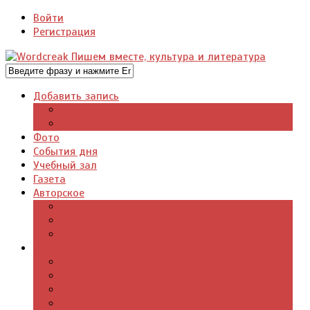
Войти
Регистрация
Добавить запись
Добавить видео
Добавить фото
Фото
События дня
Учебный зал
Газета
Авторское
Авторская поэзия
Авторский юмор
Авторское для детей
Журналы
Поэзия стихи
Проза, книги
Драматургия
Детские книги