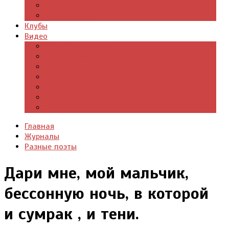
Цитаты из книг
Что почитать
Клубы
Видео
Отдых для души
Учебные материалы
Детский уголок
Прямая речь
Культурный мир
Хроники истории
Общество и люди
Главная
Журналы
Разные поэты
Дари мне, мой мальчик,
бессонную ночь, в которой
и сумрак , и тени.