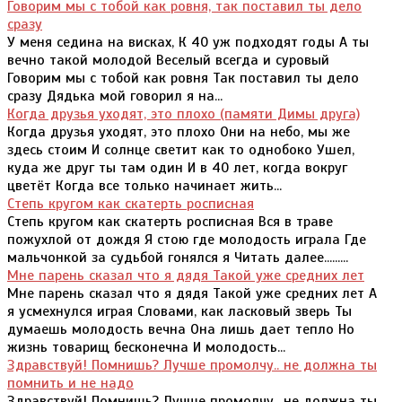
Говорим мы с тобой как ровня, так поставил ты дело
сразу
У меня седина на висках, К 40 уж подходят годы А ты
вечно такой молодой Веселый всегда и суровый
Говорим мы с тобой как ровня Так поставил ты дело
сразу Дядька мой говорил я на...
Когда друзья уходят, это плохо (памяти Димы друга)
Когда друзья уходят, это плохо Они на небо, мы же
здесь стоим И солнце светит как то однобоко Ушел,
куда же друг ты там один И в 40 лет, когда вокруг
цветёт Когда все только начинает жить...
Степь кругом как скатерть росписная
Степь кругом как скатерть росписная Вся в траве
пожухлой от дождя Я стою где молодость играла Где
мальчонкой за судьбой гонялся я Читать далее.........
Мне парень сказал что я дядя Такой уже средних лет
Мне парень сказал что я дядя Такой уже средних лет А
я усмехнулся играя Словами, как ласковый зверь Ты
думаешь молодость вечна Она лишь дает тепло Но
жизнь товарищ бесконечна И молодость...
Здравствуй! Помнишь? Лучше промолчу.. не должна ты
помнить и не надо
Здравствуй! Помнишь? Лучше промолчу.. не должна ты