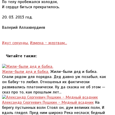
По телу пробежался холодок,
И сердце биться прекратилось.
20. 03. 2013 год.
Валерий Аллахвердиев
Идут секунды.
Измена - жертвам...
Читайте также:
Жили-были дед и бабка.
Жили-были дед и бабка.
Спали рядом для порядка. Дед давно уж позабыл, как
он бабку-то любил. Отношенья их фактически
развивались платонически. Ну да сказка не об этом —
сказ про то, как прошлым лет...
Александр Сергеевич Пушкин - Медный всадник
На
берегу пустынных волн Стоял он, дум великих полн, И
вдаль глядел. Пред ним широко Река неслася; бедный