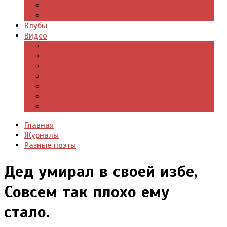
Цитаты из книг
Что почитать
Клубы
Видео
Отдых для души
Учебные материалы
Детский уголок
Прямая речь
Культурный мир
Хроники истории
Общество и люди
Главная
Журналы
Разные поэты
Дед умирал в своей избе,
Совсем так плохо ему
стало.