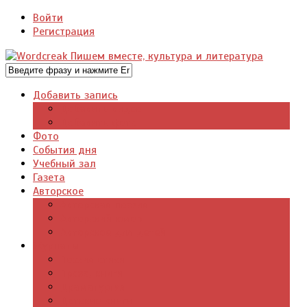
Войти
Регистрация
Добавить запись
Добавить видео
Добавить фото
Фото
События дня
Учебный зал
Газета
Авторское
Авторская поэзия
Авторский юмор
Авторское для детей
Журналы
Поэзия стихи
Проза, книги
Драматургия
Детские книги