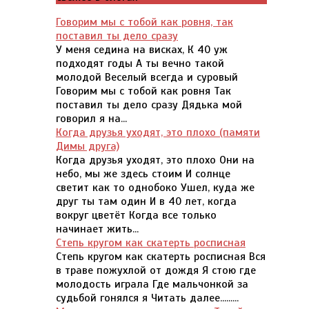
Говорим мы с тобой как ровня, так
поставил ты дело сразу
У меня седина на висках, К 40 уж
подходят годы А ты вечно такой
молодой Веселый всегда и суровый
Говорим мы с тобой как ровня Так
поставил ты дело сразу Дядька мой
говорил я на...
Когда друзья уходят, это плохо (памяти
Димы друга)
Когда друзья уходят, это плохо Они на
небо, мы же здесь стоим И солнце
светит как то однобоко Ушел, куда же
друг ты там один И в 40 лет, когда
вокруг цветёт Когда все только
начинает жить...
Степь кругом как скатерть росписная
Степь кругом как скатерть росписная Вся
в траве пожухлой от дождя Я стою где
молодость играла Где мальчонкой за
судьбой гонялся я Читать далее.........