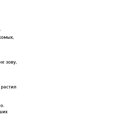
т
комых,
е зову,
 растил
о.
ших