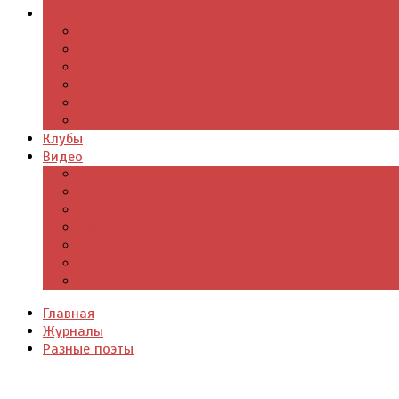
Журналы
Поэзия стихи
Проза, книги
Драматургия
Детские книги
Цитаты из книг
Что почитать
Клубы
Видео
Отдых для души
Учебные материалы
Детский уголок
Прямая речь
Культурный мир
Хроники истории
Общество и люди
Главная
Журналы
Разные поэты