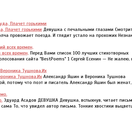
а, Плачет горькими
Девушка с печальными глазами Смотри
лча провожает поезда. И глядит устало на прохожих Незна
 всех времен,
Перед Вами список 100 лучших стихотворных
лосования сайта "BestPoems" 1 Сергей Есенин — Не жалею, н
ероника Тушнова.Их
Александр Яшин и Вероника Тушнова
й, потому что поэт и писатель Александр Яшин был женат,
.
Эдуард Асадов ДЕВУШКА Девушка, вспыхнув, читает письм
сама То, что увидел автор письма. Тонкие хвостики выцвет