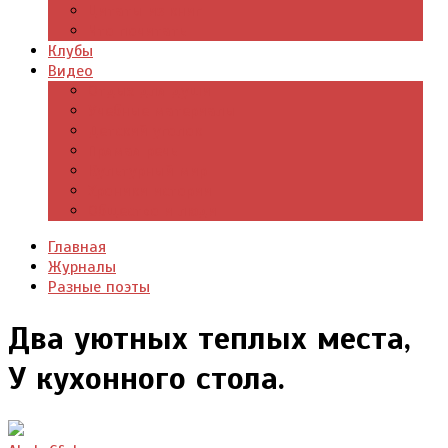
Цитаты из книг
Что почитать
Клубы
Видео
Отдых для души
Учебные материалы
Детский уголок
Прямая речь
Культурный мир
Хроники истории
Общество и люди
Главная
Журналы
Разные поэты
Два уютных теплых места,
У кухонного стола.