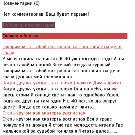
Комментарии (
0
)
Нет комментариев. Ваш будет первым!
Добавить комментарий
Свежее в блогах
Говорим мы с тобой как ровня, так поставил ты дело
сразу
У меня седина на висках, К 40 уж подходят годы А ты
вечно такой молодой Веселый всегда и суровый
Говорим мы с тобой как ровня Так поставил ты дело
сразу Дядька мой говорил я на...
Когда друзья уходят, это плохо (памяти Димы друга)
Когда друзья уходят, это плохо Они на небо, мы же
здесь стоим И солнце светит как то однобоко Ушел,
куда же друг ты там один И в 40 лет, когда вокруг
цветёт Когда все только начинает жить...
Степь кругом как скатерть росписная
Степь кругом как скатерть росписная Вся в траве
пожухлой от дождя Я стою где молодость играла Где
мальчонкой за судьбой гонялся я Читать далее.........