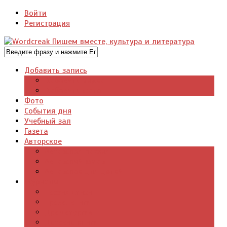
Войти
Регистрация
Добавить запись
Добавить видео
Добавить фото
Фото
События дня
Учебный зал
Газета
Авторское
Авторская поэзия
Авторский юмор
Авторское для детей
Журналы
Поэзия стихи
Проза, книги
Драматургия
Детские книги