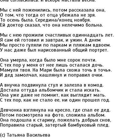
Она согласилась. И вскоре настала весна.
Мы с ней поженились, потом рассказала она,
О том, что тогда от отца убежала не зря.
То осень была. Середина/конец ноября.
Ей доктор сказал, что она нелечимо больна.
Мы с нею прожили счастливых одиннадцать лет.
Я сам ей готовил и завтрак, и ужин. А днем
Мы просто гуляли по паркам и пляжам вдвоем.
У нас даже был нарисованный общий портрет.
Она умерла, когда было мне сорок почти.
С тех пор у меня от нее лишь осталася дочь.
Мамуля твоя. На Мари была схожа точь в точь».
И дед замолчал, кашлянул и поправил очки.
А внучка подвинула стул и залезла в комод.
Достала оттуда альбомчик и стала искать.
Она уже даже не помнит, как выглядит мать.
С тех пор, как не стало ее, ни один прошел год.
Девчонка взглянула на кресло, где спал ее дед.
Потом посмотрела на фото, сложила альбом.
Она подошла к старику, пожелать добрых снов,
Поправила старый, затертый бамбуковый плед.
(с) Татьяна Васильева