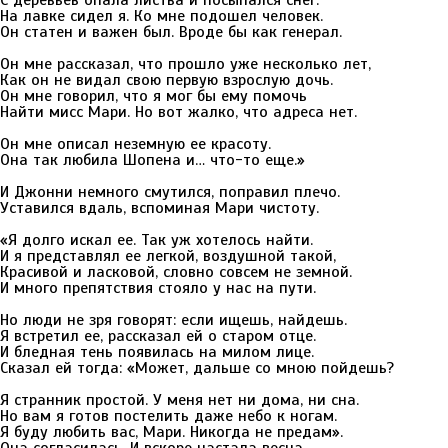
С деревьев опала листва и посыпался снег.
На лавке сидел я. Ко мне подошел человек.
Он статен и важен был. Вроде бы как генерал.
Он мне рассказал, что прошло уже несколько лет,
Как он не видал свою первую взрослую дочь.
Он мне говорил, что я мог бы ему помочь
Найти мисс Мари. Но вот жалко, что адреса нет.
Он мне описал неземную ее красоту.
Она так любила Шопена и… что-то еще.»
И Джонни немного смутился, поправил плечо.
Уставился вдаль, вспоминая Мари чистоту.
«Я долго искал ее. Так уж хотелось найти.
И я представлял ее легкой, воздушной такой,
Красивой и ласковой, словно совсем не земной.
И много препятствия стояло у нас на пути.
Но люди не зря говорят: если ищешь, найдешь.
Я встретил ее, рассказал ей о старом отце.
И бледная тень появилась на милом лице.
Сказал ей тогда: «Может, дальше со мною пойдешь?
Я странник простой. У меня нет ни дома, ни сна.
Но вам я готов постелить даже небо к ногам.
Я буду любить вас, Мари. Никогда не предам».