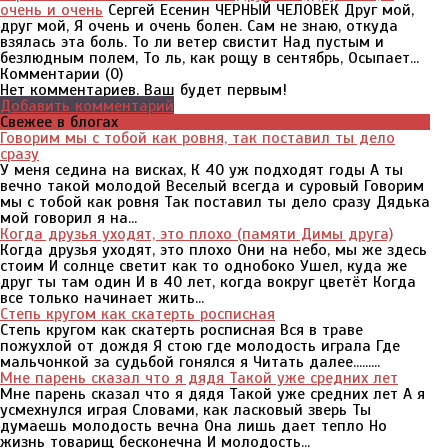
очень и очень
Сергей Есенин ЧЕРНЫЙ ЧЕЛОВЕК Друг мой,
друг мой, Я очень и очень болен. Сам не знаю, откуда
взялась эта боль. То ли ветер свистит Над пустым и
безлюдным полем, То ль, как рощу в сентябрь, Осыпает...
Комментарии (
0
)
Нет комментариев. Ваш будет первым!
Добавить комментарий
Свежее в блогах
Говорим мы с тобой как ровня, так поставил ты дело
сразу
У меня седина на висках, К 40 уж подходят годы А ты
вечно такой молодой Веселый всегда и суровый Говорим
мы с тобой как ровня Так поставил ты дело сразу Дядька
мой говорил я на...
Когда друзья уходят, это плохо (памяти Димы друга)
Когда друзья уходят, это плохо Они на небо, мы же здесь
стоим И солнце светит как то однобоко Ушел, куда же
друг ты там один И в 40 лет, когда вокруг цветёт Когда
все только начинает жить...
Степь кругом как скатерть росписная
Степь кругом как скатерть росписная Вся в траве
пожухлой от дождя Я стою где молодость играла Где
мальчонкой за судьбой гонялся я Читать далее.........
Мне парень сказал что я дядя Такой уже средних лет
Мне парень сказал что я дядя Такой уже средних лет А я
усмехнулся играя Словами, как ласковый зверь Ты
думаешь молодость вечна Она лишь дает тепло Но
жизнь товарищ бесконечна И молодость...