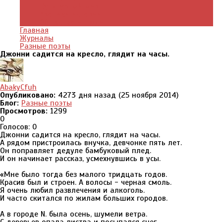
Культурный мир
Хроники истории
Общество и люди
Главная
Журналы
Разные поэты
Джонни садится на кресло, глядит на часы.
AbakyCfuh
Опубликовано:
4273 дня назад (25 ноября 2014)
Блог:
Разные поэты
Просмотров:
1299
0
Голосов: 0
Джонни садится на кресло, глядит на часы.
А рядом пристроилась внучка, девчонке пять лет.
Он поправляет дедуле бамбуковый плед.
И он начинает рассказ, усмехнувшись в усы.
«Мне было тогда без малого тридцать годов.
Красив был и строен. А волосы - черная смоль.
Я очень любил развлечения и алкоголь.
И часто скитался по жилам больших городов.
А в городе N. была осень, шумели ветра.