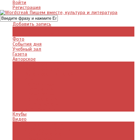
Войти
Регистрация
Добавить запись
Добавить видео
Добавить фото
Фото
События дня
Учебный зал
Газета
Авторское
Авторская поэзия
Авторский юмор
Авторское для детей
Журналы
Поэзия стихи
Проза, книги
Драматургия
Детские книги
Цитаты из книг
Что почитать
Клубы
Видео
Отдых для души
Учебные материалы
Детский уголок
Прямая речь