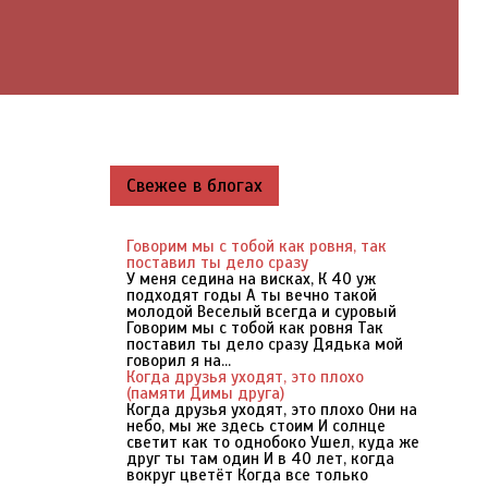
Свежее в блогах
Говорим мы с тобой как ровня, так
поставил ты дело сразу
У меня седина на висках, К 40 уж
подходят годы А ты вечно такой
молодой Веселый всегда и суровый
Говорим мы с тобой как ровня Так
поставил ты дело сразу Дядька мой
говорил я на...
Когда друзья уходят, это плохо
(памяти Димы друга)
Когда друзья уходят, это плохо Они на
небо, мы же здесь стоим И солнце
светит как то однобоко Ушел, куда же
друг ты там один И в 40 лет, когда
вокруг цветёт Когда все только