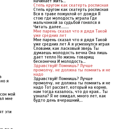
начинает жить...
Степь кругом как скатерть росписная
Степь кругом как скатерть росписная
Вся в траве пожухлой от дождя Я
стою где молодость играла Где
мальчонкой за судьбой гонялся я
Читать далее.........
Мне парень сказал что я дядя Такой
уже средних лет
Мне парень сказал что я дядя Такой
уже средних лет А я усмехнулся играя
Словами, как ласковый зверь Ты
думаешь молодость вечна Она лишь
дает тепло Но жизнь товарищ
бесконечна И молодость...
Здравствуй! Помнишь? Лучше
промолчу.. не должна ты помнить и не
надо
а
Здравствуй! Помнишь? Лучше
но я
промолчу.. не должна ты помнить и не
надо Тот рассвет, который на корню,
нам тогда казалось, что до края... Ты
 сон мой
узнала? Я не ожидал, много лет, как
ал мне
будто день вчерашний,...
ят эти