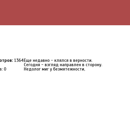
отров:
1364
Еще недавно - клялся в верности.
Сегодня - взгляд направлен в сторону.
в: 0
Недолог миг у безмятежности,