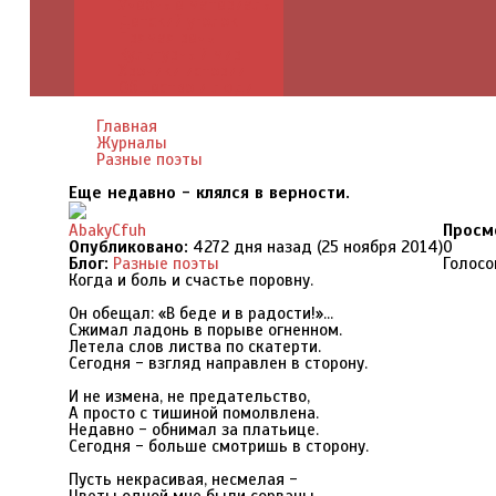
Учебные материалы
Детский уголок
Прямая речь
Культурный мир
Хроники истории
Общество и люди
Главная
Журналы
Разные поэты
Еще недавно - клялся в верности.
AbakyCfuh
Просм
Опубликовано:
4272 дня назад (25 ноября 2014)
0
Блог:
Разные поэты
Голосо
Когда и боль и счастье поровну.
Он обещал: «В беде и в радости!»…
Сжимал ладонь в порыве огненном.
Летела слов листва по скатерти.
Сегодня - взгляд направлен в сторону.
И не измена, не предательство,
А просто с тишиной помолвлена.
Недавно - обнимал за платьице.
Сегодня - больше смотришь в сторону.
Пусть некрасивая, несмелая -