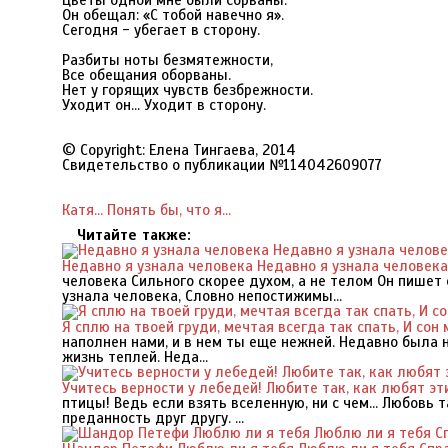
Цветы одной мне были сорваны.
Он обещал: «С тобой навечно я».
Сегодня - убегает в сторону.
Разбиты ноты безмятежности,
Все обещания оборваны.
Нет у горящих чувств безбрежности.
Уходит он… Уходит в сторону.
© Copyright: Елена Тингаева, 2014
Свидетельство о публикации №114042609077
Катя...
Понять бы, что я...
Читайте также:
Недавно я узнала человека Недавно я узнала человека
человека Сильного скорее духом, а не телом Он пише
узнала человека, Словно непостижимы...
Я сплю на твоей груди, мечтая всегда так спать, И сон
наполнен нами, и в нем ты еще нежней. Недавно была н
жизнь теплей. Неда...
Учитесь верности у лебедей! Любите так, как любят эт
птицы! Ведь если взять вселенную, ни с чем... Любовь т
преданность друг другу. ...