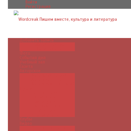
Войти
Регистрация
Добавить запись
Добавить видео
Добавить фото
Фото
События дня
Учебный зал
Газета
Авторское
Авторская поэзия
Авторский юмор
Авторское для детей
Журналы
Поэзия стихи
Проза, книги
Драматургия
Детские книги
Цитаты из книг
Что почитать
Клубы
Видео
Отдых для души