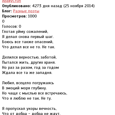
AbakyCfuh
Опубликовано:
4273 дня назад (25 ноября 2014)
Блог:
Разные поэты
Просмотров:
1000
0
Голосов: 0
Глотая уйму сожалений,
Я делал снова первый шаг.
Боюсь все также опасений,
Что делал все не то. Не так.
Делился верностью, заботой,
Пытался жить, других храня.
Но раз за разом, год за годом
Ждала все та же западня.
Любил, всецело погружаясь
В эмоций моря глубину.
Но чаще с мыслью все встречаюсь,
Что я люблю не так. Не ту.
Я пропускал укоры вечность,
Что от добра - добра не ждут.