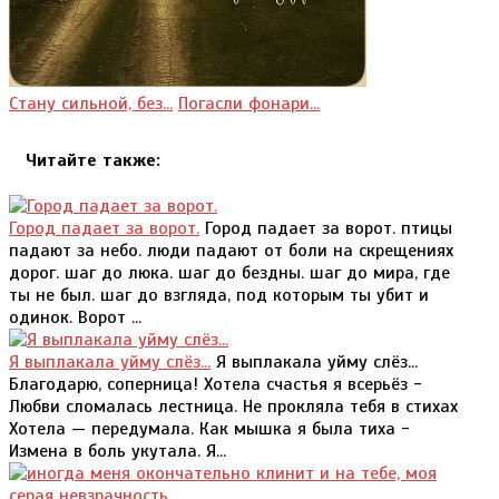
Стану сильной, без...
Погасли фонари...
Читайте также:
Город падает за ворот.
Город падает за ворот. птицы
падают за небо. люди падают от боли на скрещениях
дорог. шаг до люка. шаг до бездны. шаг до мира, где
ты не был. шаг до взгляда, под которым ты убит и
одинок. Ворот ...
Я выплакала уйму слёз...
Я выплакала уйму слёз...
Благодарю, соперница! Хотела счастья я всерьёз -
Любви сломалась лестница. Не прокляла тебя в стихах
Хотела — передумала. Как мышка я была тиха -
Измена в боль укутала. Я...