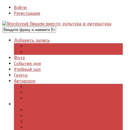
Войти
Регистрация
Добавить запись
Добавить видео
Добавить фото
Фото
События дня
Учебный зал
Газета
Авторское
Авторская поэзия
Авторский юмор
Авторское для детей
Журналы
Поэзия стихи
Проза, книги
Драматургия
Детские книги