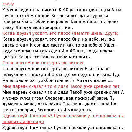
сразу
У меня седина на висках, К 40 уж подходят годы А ты
вечно такой молодой Веселый всегда и суровый
Говорим мы с тобой как ровня Так поставил ты дело
сразу Дядька мой говорил я на...
Когда друзья уходят, это плохо (памяти Димы друга)
Когда друзья уходят, это плохо Они на небо, мы же
здесь стоим И солнце светит как то однобоко Ушел,
куда же друг ты там один И в 40 лет, когда вокруг
цветёт Когда все только начинает жить...
Степь кругом как скатерть росписная
Степь кругом как скатерть росписная Вся в траве
пожухлой от дождя Я стою где молодость играла Где
мальчонкой за судьбой гонялся я Читать далее.........
Мне парень сказал что я дядя Такой уже средних лет
Мне парень сказал что я дядя Такой уже средних лет А
я усмехнулся играя Словами, как ласковый зверь Ты
думаешь молодость вечна Она лишь дает тепло Но
жизнь товарищ бесконечна И молодость...
Здравствуй! Помнишь? Лучше промолчу.. не должна ты
помнить и не надо
Здравствуй! Помнишь? Лучше промолчу.. не должна ты