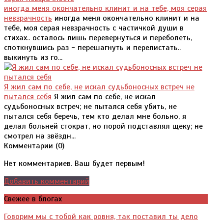
иногда меня окончательно клинит и на тебе, моя серая
невзрачность
иногда меня окончательно клинит и на
тебе, моя серая невзрачность с частичкой души в
стихах.. осталось лишь перевернуться и переболеть,
споткнувшись раз - перешагнуть и перелистать..
выкинуть из го...
Я жил сам по себе, не искал судьбоносных встреч не
пытался себя
Я жил сам по себе, не искал
судьбоносных встреч; не пытался себя убить, не
пытался себя беречь, тем кто делал мне больно, я
делал больней стократ, но порой подставлял щеку; не
смотрел на звёздн...
Комментарии (
0
)
Нет комментариев. Ваш будет первым!
Добавить комментарий
Свежее в блогах
Говорим мы с тобой как ровня, так поставил ты дело