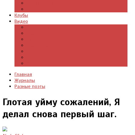
Цитаты из книг
Что почитать
Клубы
Видео
Отдых для души
Учебные материалы
Детский уголок
Прямая речь
Культурный мир
Хроники истории
Общество и люди
Главная
Журналы
Разные поэты
Глотая уйму сожалений, Я
делал снова первый шаг.