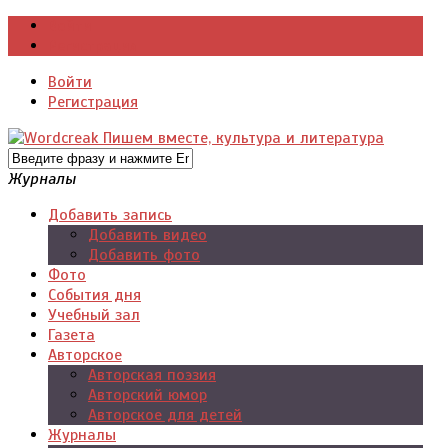
Войти
Регистрация
Войти
Регистрация
Журналы
Добавить запись
Добавить видео
Добавить фото
Фото
События дня
Учебный зал
Газета
Авторское
Авторская поэзия
Авторский юмор
Авторское для детей
Журналы