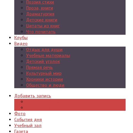
Поэзия стихи
Проза, книги
Драматургия
Детские книги
Цитаты из книг
Что почитать
Клубы
Видео
Отдых для души
Учебные материалы
Детский уголок
Прямая речь
Культурный мир
Хроники истории
Общество и люди
Добавить запись
Добавить видео
Добавить фото
Фото
События дня
Учебный зал
Газета