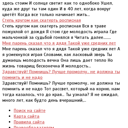
здесь стоим И солнце светит как то однобоко Ушел,
куда же друг ты там один И в 40 лет, когда вокруг
цветёт Когда все только начинает жить...
Степь кругом как скатерть росписная
Степь кругом как скатерть росписная Вся в траве
пожухлой от дождя Я стою где молодость играла Где
мальчонкой за судьбой гонялся я Читать далее.........
Мне парень сказал что я дядя Такой уже средних лет
Мне парень сказал что я дядя Такой уже средних лет А
я усмехнулся играя Словами, как ласковый зверь Ты
думаешь молодость вечна Она лишь дает тепло Но
жизнь товарищ бесконечна И молодость...
Здравствуй! Помнишь? Лучше промолчу.. не должна ты
помнить и не надо
Здравствуй! Помнишь? Лучше промолчу.. не должна ты
помнить и не надо Тот рассвет, который на корню, нам
тогда казалось, что до края... Ты узнала? Я не ожидал,
много лет, как будто день вчерашний,...
Поиск на сайте
Карта сайта
Правила сайта
Правообладателям