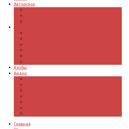
Авторское
Авторская поэзия
Авторский юмор
Авторское для детей
Журналы
Поэзия стихи
Проза, книги
Драматургия
Детские книги
Цитаты из книг
Что почитать
Клубы
Видео
Отдых для души
Учебные материалы
Детский уголок
Прямая речь
Культурный мир
Хроники истории
Общество и люди
Главная