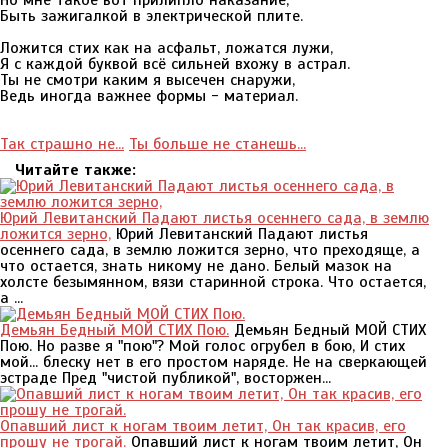
Но мне такое вот прилипло наказание,
Быть зажигалкой в электрической плите.
Ложится стих как на асфальт, ложатся лужи,
Я с каждой буквой всё сильней вхожу в астрал.
Ты не смотри каким я высечен снаружи,
Ведь иногда важнее формы - материал.
Так страшно не...
Ты больше не станешь...
Читайте также:
Юрий Левитанский Падают листья осеннего сада, в землю
ложится зерно,
Юрий Левитанский Падают листья
осеннего сада, в землю ложится зерно, что преходяще, а
что остается, знать никому не дано. Белый мазок на
холсте безымянном, вязи старинной строка. Что остается,
а ...
Демьян Бедный МОЙ СТИХ Пою.
Демьян Бедный МОЙ СТИХ
Пою. Но разве я "пою"? Мой голос огрубел в бою, И стих
мой... блеску нет в его простом наряде. Не на сверкающей
эстраде Пред "чистой публикой", восторжен...
Опавший лист к ногам твоим летит, Он так красив, его
прошу не трогай.
Опавший лист к ногам твоим летит, Он