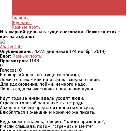
Культурный мир
Хроники истории
Общество и люди
Главная
Журналы
Разные поэты
И в жаркий день и в гуще снегопада, Ложится стих -
как на асфальт
AbakyCfuh
Опубликовано:
4273 дня назад (24 ноября 2014)
Блог:
Разные поэты
Просмотров:
1143
0
Голосов: 0
И в жаркий день и в гуще снегопада,
Ложится стих - как на асфальт следы от шин.
Для вдохновения, пойми, немного надо,
Лишь сердцем чувствовать волнение души.
Идут года,за ними вдаль уходят люди.
Строкою толстой заполняется тетрадь.
А мне по жизни предстоит копаться в сути,
Влюбляться в женщин и конечно же писать.
Ведь может знаешь, говорят: "найди призвание",
И если слышала, потом: "стремись к мечте"