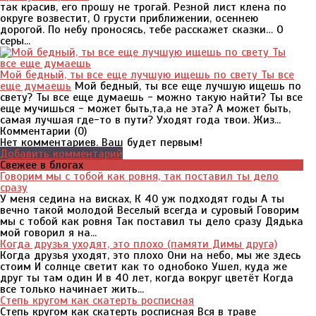
так красив, его прошу не трогай. Резной лист клена по
округе возвестит, О грусти приближении, осеннею
дорогой. По небу проносясь, тебе расскажет сказки… О
серы...
Мой бедный, ты все еще лучшую ищешь по свету Ты все
еще думаешь
Мой бедный, ты все еще лучшую ищешь по
свету? Ты все еще думаешь - можно такую найти? Ты все
еще мучишься - может быть,та,а не эта? А может быть,
самая лучшая где-то в пути? Уходят года твои. Жиз...
Комментарии (
0
)
Нет комментариев. Ваш будет первым!
Добавить комментарий
Свежее в блогах
Говорим мы с тобой как ровня, так поставил ты дело
сразу
У меня седина на висках, К 40 уж подходят годы А ты
вечно такой молодой Веселый всегда и суровый Говорим
мы с тобой как ровня Так поставил ты дело сразу Дядька
мой говорил я на...
Когда друзья уходят, это плохо (памяти Димы друга)
Когда друзья уходят, это плохо Они на небо, мы же здесь
стоим И солнце светит как то однобоко Ушел, куда же
друг ты там один И в 40 лет, когда вокруг цветёт Когда
все только начинает жить...
Степь кругом как скатерть росписная
Степь кругом как скатерть росписная Вся в траве