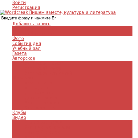
Войти
Регистрация
Добавить запись
Добавить видео
Добавить фото
Фото
События дня
Учебный зал
Газета
Авторское
Авторская поэзия
Авторский юмор
Авторское для детей
Журналы
Поэзия стихи
Проза, книги
Драматургия
Детские книги
Цитаты из книг
Что почитать
Клубы
Видео
Отдых для души
Учебные материалы
Детский уголок
Прямая речь