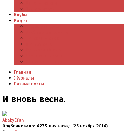
Цитаты из книг
Что почитать
Клубы
Видео
Отдых для души
Учебные материалы
Детский уголок
Прямая речь
Культурный мир
Хроники истории
Общество и люди
Главная
Журналы
Разные поэты
И вновь весна.
AbakyCfuh
Опубликовано:
4273 дня назад (25 ноября 2014)