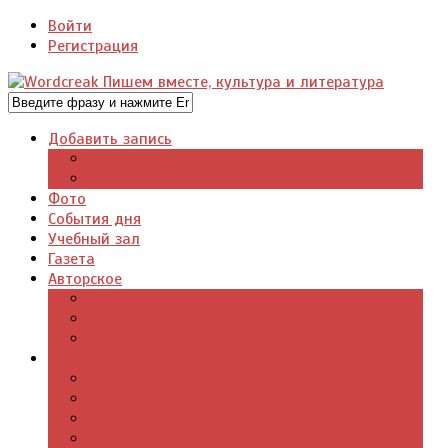
Войти
Регистрация
Добавить запись
Добавить видео
Добавить фото
Фото
События дня
Учебный зал
Газета
Авторское
Авторская поэзия
Авторский юмор
Авторское для детей
Журналы
Поэзия стихи
Проза, книги
Драматургия
Детские книги