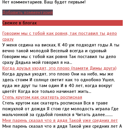
Нет комментариев. Ваш будет первым!
Добавить комментарий
Свежее в блогах
Говорим мы с тобой как ровня, так поставил ты дело
сразу
У меня седина на висках, К 40 уж подходят годы А ты
вечно такой молодой Веселый всегда и суровый
Говорим мы с тобой как ровня Так поставил ты дело
сразу Дядька мой говорил я на...
Когда друзья уходят, это плохо (памяти Димы друга)
Когда друзья уходят, это плохо Они на небо, мы же
здесь стоим И солнце светит как то однобоко Ушел,
куда же друг ты там один И в 40 лет, когда вокруг
цветёт Когда все только начинает жить...
Степь кругом как скатерть росписная
Степь кругом как скатерть росписная Вся в траве
пожухлой от дождя Я стою где молодость играла Где
мальчонкой за судьбой гонялся я Читать далее.........
Мне парень сказал что я дядя Такой уже средних лет
Мне парень сказал что я дядя Такой уже средних лет А