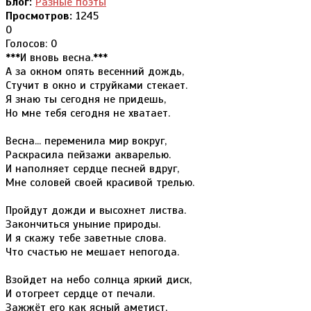
Блог:
Разные поэты
Просмотров:
1245
0
Голосов: 0
***И вновь весна.***
А за окном опять весенний дождь,
Стучит в окно и струйками стекает.
Я знаю ты сегодня не придешь,
Но мне тебя сегодня не хватает.
Весна... переменила мир вокруг,
Раскрасила пейзажи акварелью.
И наполняет сердце песней вдруг,
Мне соловей своей красивой трелью.
Пройдут дожди и высохнет листва.
Закончиться уныние природы.
И я скажу тебе заветные слова.
Что счастью не мешает непогода.
Взойдет на небо солнца яркий диск,
И отогреет сердце от печали.
Зажжёт его как ясный аметист,