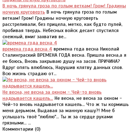
В ночь грянула гроза по голым веткам! Гром! Градины
ночную круговерть
В ночь грянула гроза по голым
веткам! Гром! Градины ночную круговерть
расстреливали, без прицела, метко, как будто пулей,
пробивая твердь. Небесных войск десант спустился
снежный, вмиг захватив ве...
времена года весна 4
времена года весна Николай
Сталинграский ВРЕМЕНА ГОДА весна. Пришла весна,а я
ее боюсь, Вновь закрываю душу на засов. ПРИЧИНА?
Вдруг опять влюблюсь, Нарушив клятву данных слов.
Всю жизнь страдаю от...
Не весна, не весна за окном - Чей-то вновь
надрывается кашель...
Не весна, не весна за окном -
Чей-то вновь надрывается кашель... Что ж ты кормишь
меня дерьмом, Выдавая за манную кашу?! Мне б
услышать твоё "люблю"... Ты ж за сердце руками
грязными... ...
Комментарии (
0
)