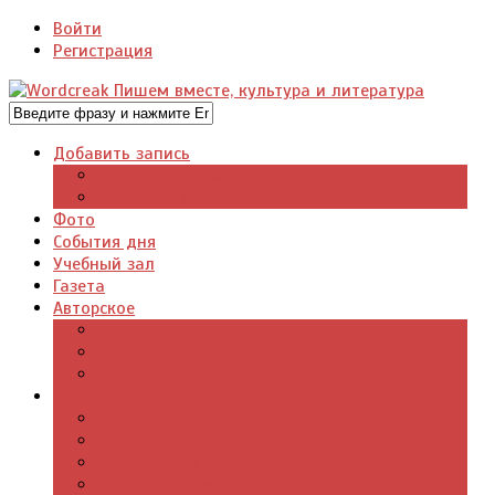
Войти
Регистрация
Добавить запись
Добавить видео
Добавить фото
Фото
События дня
Учебный зал
Газета
Авторское
Авторская поэзия
Авторский юмор
Авторское для детей
Журналы
Поэзия стихи
Проза, книги
Драматургия
Детские книги