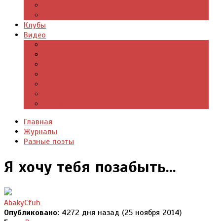
Цитаты из книг
Что почитать
Клубы
Видео
Отдых для души
Учебные материалы
Детский уголок
Прямая речь
Культурный мир
Хроники истории
Общество и люди
Главная
Журналы
Разные поэты
Я хочу тебя позабыть...
AbakyCfuh
Опубликовано:
4272 дня назад (25 ноября 2014)