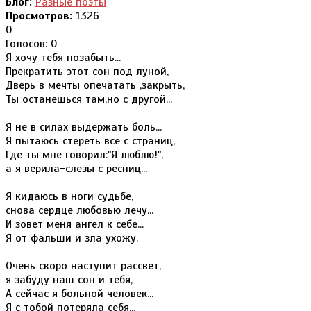
Блог:
Разные поэты
Просмотров:
1326
0
Голосов: 0
Я хочу тебя позабыть...
Прекратить этот сон под луной,
Дверь в мечты опечатать ,закрыть,
Ты останешься там,но с другой...
Я не в силах выдержать боль...
Я пытаюсь стереть все с страниц,
Где ты мне говорил:"Я люблю!",
а я верила-слезы с ресниц...
Я кидаюсь в ноги судьбе,
снова сердце любовью лечу...
И зовет меня ангел к себе...
Я от фальши и зла ухожу.
Очень скоро наступит рассвет,
я забуду наш сон и тебя,
А сейчас я больной человек...
Я с тобой потеряла себя...