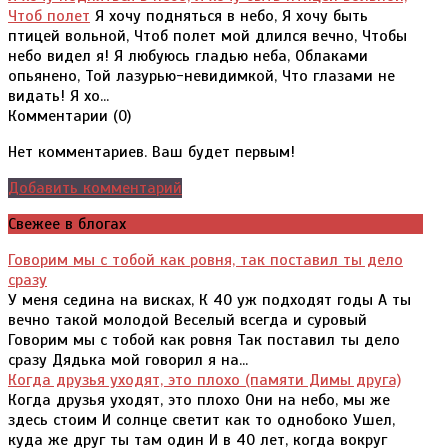
Чтоб полет
Я хочу подняться в небо, Я хочу быть
птицей вольной, Чтоб полет мой длился вечно, Чтобы
небо видел я! Я любуюсь гладью неба, Облаками
опьянено, Той лазурью-невидимкой, Что глазами не
видать! Я хо...
Комментарии (
0
)
Нет комментариев. Ваш будет первым!
Добавить комментарий
Свежее в блогах
Говорим мы с тобой как ровня, так поставил ты дело
сразу
У меня седина на висках, К 40 уж подходят годы А ты
вечно такой молодой Веселый всегда и суровый
Говорим мы с тобой как ровня Так поставил ты дело
сразу Дядька мой говорил я на...
Когда друзья уходят, это плохо (памяти Димы друга)
Когда друзья уходят, это плохо Они на небо, мы же
здесь стоим И солнце светит как то однобоко Ушел,
куда же друг ты там один И в 40 лет, когда вокруг