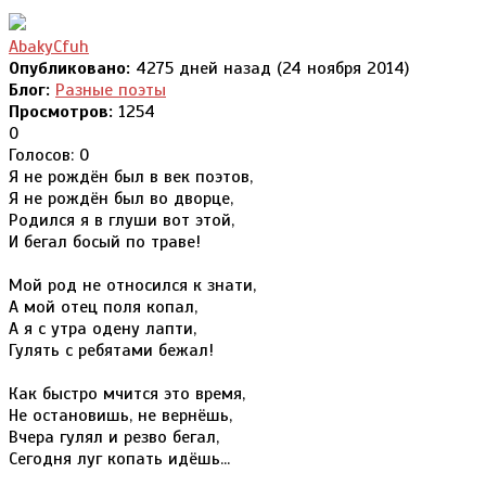
AbakyCfuh
Опубликовано:
4275 дней назад (24 ноября 2014)
Блог:
Разные поэты
Просмотров:
1254
0
Голосов: 0
Я не рождён был в век поэтов,
Я не рождён был во дворце,
Родился я в глуши вот этой,
И бегал босый по траве!
Мой род не относился к знати,
А мой отец поля копал,
А я с утра одену лапти,
Гулять с ребятами бежал!
Как быстро мчится это время,
Не остановишь, не вернёшь,
Вчера гулял и резво бегал,
Сегодня луг копать идёшь...