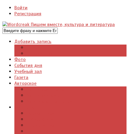
Войти
Регистрация
Добавить запись
Добавить видео
Добавить фото
Фото
События дня
Учебный зал
Газета
Авторское
Авторская поэзия
Авторский юмор
Авторское для детей
Журналы
Поэзия стихи
Проза, книги
Драматургия
Детские книги