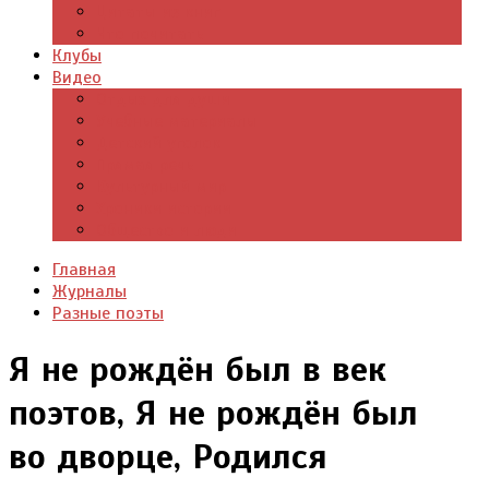
Цитаты из книг
Что почитать
Клубы
Видео
Отдых для души
Учебные материалы
Детский уголок
Прямая речь
Культурный мир
Хроники истории
Общество и люди
Главная
Журналы
Разные поэты
Я не рождён был в век
поэтов, Я не рождён был
во дворце, Родился