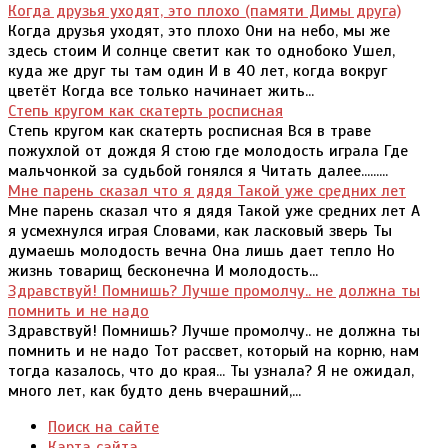
Когда друзья уходят, это плохо (памяти Димы друга)
Когда друзья уходят, это плохо Они на небо, мы же
здесь стоим И солнце светит как то однобоко Ушел,
куда же друг ты там один И в 40 лет, когда вокруг
цветёт Когда все только начинает жить...
Степь кругом как скатерть росписная
Степь кругом как скатерть росписная Вся в траве
пожухлой от дождя Я стою где молодость играла Где
мальчонкой за судьбой гонялся я Читать далее.........
Мне парень сказал что я дядя Такой уже средних лет
Мне парень сказал что я дядя Такой уже средних лет А
я усмехнулся играя Словами, как ласковый зверь Ты
думаешь молодость вечна Она лишь дает тепло Но
жизнь товарищ бесконечна И молодость...
Здравствуй! Помнишь? Лучше промолчу.. не должна ты
помнить и не надо
Здравствуй! Помнишь? Лучше промолчу.. не должна ты
помнить и не надо Тот рассвет, который на корню, нам
тогда казалось, что до края... Ты узнала? Я не ожидал,
много лет, как будто день вчерашний,...
Поиск на сайте
Карта сайта