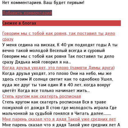
Нет комментариев. Ваш будет первым!
Добавить комментарий
Свежее в блогах
Говорим мы с тобой как ровня, так поставил ты дело
сразу
У меня седина на висках, К 40 уж подходят годы А ты
вечно такой молодой Веселый всегда и суровый
Говорим мы с тобой как ровня Так поставил ты дело
сразу Дядька мой говорил я на...
Когда друзья уходят, это плохо (памяти Димы друга)
Когда друзья уходят, это плохо Они на небо, мы же
здесь стоим И солнце светит как то однобоко Ушел,
куда же друг ты там один И в 40 лет, когда вокруг
цветёт Когда все только начинает жить...
Степь кругом как скатерть росписная
Степь кругом как скатерть росписная Вся в траве
пожухлой от дождя Я стою где молодость играла Где
мальчонкой за судьбой гонялся я Читать далее.........
Мне парень сказал что я дядя Такой уже средних лет
Мне парень сказал что я дядя Такой уже средних лет А