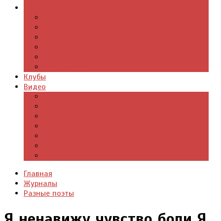
Журналы
Поэзия стихи
Проза, книги
Драматургия
Детские книги
Цитаты из книг
Что почитать
Клубы
Видео
Отдых для души
Учебные материалы
Детский уголок
Прямая речь
Культурный мир
Хроники истории
Общество и люди
Главная
Журналы
Разные поэты
Я ненавижу чувство боли Я