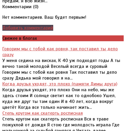
предам, Я всю жизн...
Комментарии (
0
)
Нет комментариев. Ваш будет первым!
Добавить комментарий
Свежее в блогах
Говорим мы с тобой как ровня, так поставил ты дело
сразу
У меня седина на висках, К 40 уж подходят годы А ты
вечно такой молодой Веселый всегда и суровый
Говорим мы с тобой как ровня Так поставил ты дело
сразу Дядька мой говорил я на...
Когда друзья уходят, это плохо (памяти Димы друга)
Когда друзья уходят, это плохо Они на небо, мы же
здесь стоим И солнце светит как то однобоко Ушел,
куда же друг ты там один И в 40 лет, когда вокруг
цветёт Когда все только начинает жить...
Степь кругом как скатерть росписная
Степь кругом как скатерть росписная Вся в траве
пожухлой от дождя Я стою где молодость играла Где
мальчонкой за судьбой гонялся я Читать далее.........