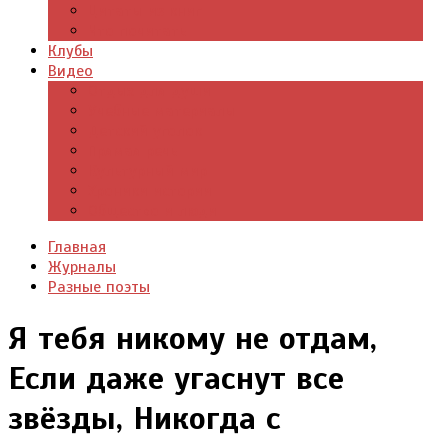
Цитаты из книг
Что почитать
Клубы
Видео
Отдых для души
Учебные материалы
Детский уголок
Прямая речь
Культурный мир
Хроники истории
Общество и люди
Главная
Журналы
Разные поэты
Я тебя никому не отдам,
Если даже угаснут все
звёзды, Никогда с