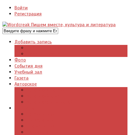
Войти
Регистрация
Добавить запись
Добавить видео
Добавить фото
Фото
События дня
Учебный зал
Газета
Авторское
Авторская поэзия
Авторский юмор
Авторское для детей
Журналы
Поэзия стихи
Проза, книги
Драматургия
Детские книги