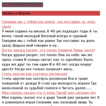
Добавить комментарий
Свежее в блогах
Говорим мы с тобой как ровня, так поставил ты дело
сразу
У меня седина на висках, К 40 уж подходят годы А ты
вечно такой молодой Веселый всегда и суровый
Говорим мы с тобой как ровня Так поставил ты дело
сразу Дядька мой говорил я на...
Когда друзья уходят, это плохо (памяти Димы друга)
Когда друзья уходят, это плохо Они на небо, мы же
здесь стоим И солнце светит как то однобоко Ушел,
куда же друг ты там один И в 40 лет, когда вокруг
цветёт Когда все только начинает жить...
Степь кругом как скатерть росписная
Степь кругом как скатерть росписная Вся в траве
пожухлой от дождя Я стою где молодость играла Где
мальчонкой за судьбой гонялся я Читать далее.........
Мне парень сказал что я дядя Такой уже средних лет
Мне парень сказал что я дядя Такой уже средних лет А
я усмехнулся играя Словами, как ласковый зверь Ты