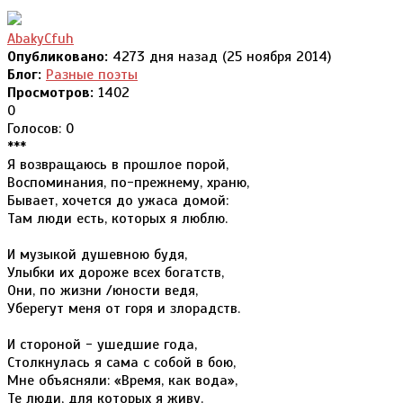
AbakyCfuh
Опубликовано:
4273 дня назад (25 ноября 2014)
Блог:
Разные поэты
Просмотров:
1402
0
Голосов: 0
***
Я возвращаюсь в прошлое порой,
Воспоминания, по-прежнему, храню,
Бывает, хочется до ужаса домой:
Там люди есть, которых я люблю.
И музыкой душевною будя,
Улыбки их дороже всех богатств,
Они, по жизни /юности ведя,
Уберегут меня от горя и злорадств.
И стороной - ушедшие года,
Столкнулась я сама с собой в бою,
Мне объясняли: «Время, как вода»,
Те люди, для которых я живу.