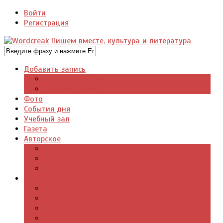
Войти
Регистрация
Добавить запись
Добавить видео
Добавить фото
Фото
События дня
Учебный зал
Газета
Авторское
Авторская поэзия
Авторский юмор
Авторское для детей
Журналы
Поэзия стихи
Проза, книги
Драматургия
Детские книги