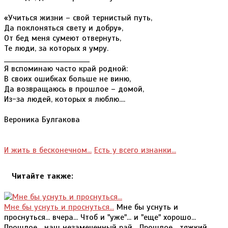
«Учиться жизни – свой тернистый путь,
Да поклоняться свету и добру»,
От бед меня сумеют отвернуть,
Те люди, за которых я умру.
____________________________
Я вспоминаю часто край родной:
В своих ошибках больше не виню,
Да возвращаюсь в прошлое – домой,
Из-за людей, которых я люблю....
Вероника Булгакова
И жить в бесконечном...
Есть у всего изнанки...
Читайте также:
Мне бы уснуть и проснуться...
Мне бы уснуть и
проснуться... вчера... Чтоб и "уже"... и "еще" хорошо...
Прошлое... наш незамеченный рай... Прошлое... тяжкий