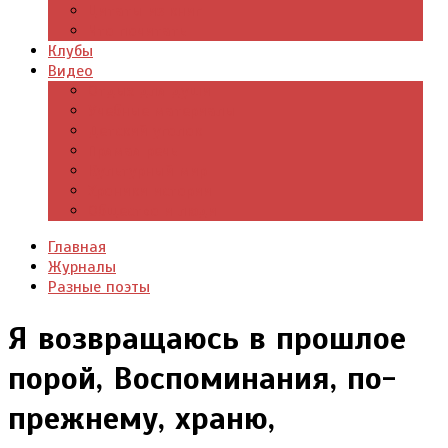
Цитаты из книг
Что почитать
Клубы
Видео
Отдых для души
Учебные материалы
Детский уголок
Прямая речь
Культурный мир
Хроники истории
Общество и люди
Главная
Журналы
Разные поэты
Я возвращаюсь в прошлое
порой, Воспоминания, по-
прежнему, храню,