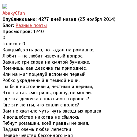
AbakyCfuh
Опубликовано:
4277 дней назад (23 ноября 2014)
Блог:
Разные поэты
Просмотров:
1240
0
Голосов: 0
Каждый, хоть раз, но гадал на ромашке,
Любит – не любит извечный вопрос.
Важных три слова на смятой бумажке,
Помнишь, как девочке ты приподнёс.
Или на миг поцелуй вспомни первый
Робко украденный в тёмной ночи.
Ты был настойчивый, честный и верный,
Что ты так смотришь, прошу, не молчи.
Где эта девочка с платьем в горошек?
Где эти ленты, что спали с волос?
Вам не хватило чуть-чуть звездных крошек
И волшебство никогда не сбылось
Гибнут ромашки, всей правды не зная,
Падают оземь любви лепестки
Первое чувство бессонного мая