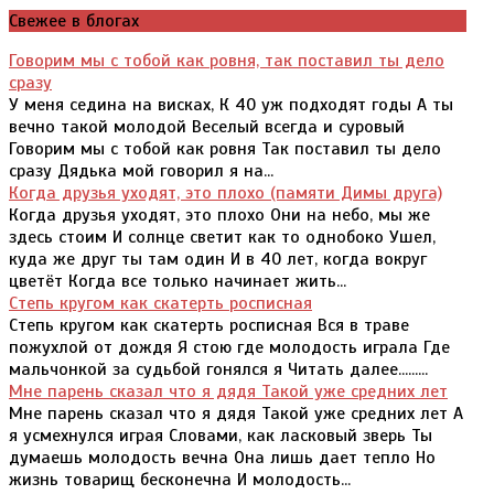
Свежее в блогах
Говорим мы с тобой как ровня, так поставил ты дело
сразу
У меня седина на висках, К 40 уж подходят годы А ты
вечно такой молодой Веселый всегда и суровый
Говорим мы с тобой как ровня Так поставил ты дело
сразу Дядька мой говорил я на...
Когда друзья уходят, это плохо (памяти Димы друга)
Когда друзья уходят, это плохо Они на небо, мы же
здесь стоим И солнце светит как то однобоко Ушел,
куда же друг ты там один И в 40 лет, когда вокруг
цветёт Когда все только начинает жить...
Степь кругом как скатерть росписная
Степь кругом как скатерть росписная Вся в траве
пожухлой от дождя Я стою где молодость играла Где
мальчонкой за судьбой гонялся я Читать далее.........
Мне парень сказал что я дядя Такой уже средних лет
Мне парень сказал что я дядя Такой уже средних лет А
я усмехнулся играя Словами, как ласковый зверь Ты
думаешь молодость вечна Она лишь дает тепло Но
жизнь товарищ бесконечна И молодость...