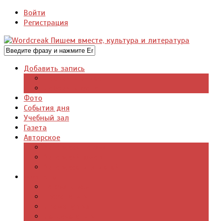
Войти
Регистрация
Добавить запись
Добавить видео
Добавить фото
Фото
События дня
Учебный зал
Газета
Авторское
Авторская поэзия
Авторский юмор
Авторское для детей
Журналы
Поэзия стихи
Проза, книги
Драматургия
Детские книги