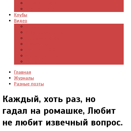
Цитаты из книг
Что почитать
Клубы
Видео
Отдых для души
Учебные материалы
Детский уголок
Прямая речь
Культурный мир
Хроники истории
Общество и люди
Главная
Журналы
Разные поэты
Каждый, хоть раз, но
гадал на ромашке, Любит
не любит извечный вопрос.