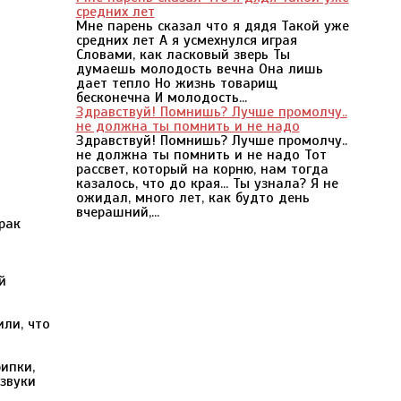
средних лет
Мне парень сказал что я дядя Такой уже
средних лет А я усмехнулся играя
Словами, как ласковый зверь Ты
думаешь молодость вечна Она лишь
дает тепло Но жизнь товарищ
бесконечна И молодость...
Здравствуй! Помнишь? Лучше промолчу..
не должна ты помнить и не надо
Здравствуй! Помнишь? Лучше промолчу..
не должна ты помнить и не надо Тот
рассвет, который на корню, нам тогда
казалось, что до края... Ты узнала? Я не
ожидал, много лет, как будто день
вчерашний,...
рак
й
или, что
ипки,
 звуки