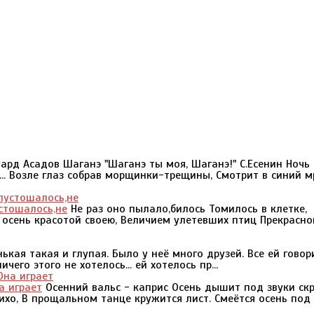
ард Асадов Шаганэ "Шаганэ ты моя, Шаганэ!" С.Есенин Ночь
.. Возле глаз собрав морщинки-трещины, Смотрит в синий м
стошалось,не
Не раз оно пылало,билось Томилось в клетке,
 осень красотой своею, Величием улетевших птиц Прекрасно
ая такая и глупая. Было у неё много друзей. Все ей говор
чего этого не хотелось... ей хотелось пр...
а играет
Осенний вальс - каприс Осень дышит под звуки скр
ихо, В прощальном танце кружится лист. Смеётся осень под