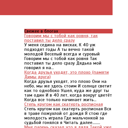
Свежее в блогах
Говорим мы с тобой как ровня, так
поставил ты дело сразу
У меня седина на висках, К 40 уж
подходят годы А ты вечно такой
молодой Веселый всегда и суровый
Говорим мы с тобой как ровня Так
поставил ты дело сразу Дядька мой
говорил я на...
Когда друзья уходят, это плохо (памяти
Димы друга)
Когда друзья уходят, это плохо Они на
небо, мы же здесь стоим И солнце светит
как то однобоко Ушел, куда же друг ты
там один И в 40 лет, когда вокруг цветёт
Когда все только начинает жить...
Степь кругом как скатерть росписная
Степь кругом как скатерть росписная Вся
в траве пожухлой от дождя Я стою где
молодость играла Где мальчонкой за
судьбой гонялся я Читать далее.........
Мне парень сказал что я дядя Такой уже