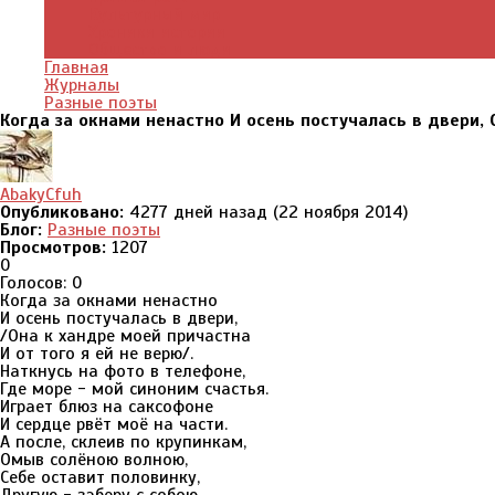
Культурный мир
Хроники истории
Общество и люди
Главная
Журналы
Разные поэты
Когда за окнами ненастно И осень постучалась в двери, 
AbakyCfuh
Опубликовано:
4277 дней назад (22 ноября 2014)
Блог:
Разные поэты
Просмотров:
1207
0
Голосов: 0
Когда за окнами ненастно
И осень постучалась в двери,
/Она к хандре моей причастна
И от того я ей не верю/.
Наткнусь на фото в телефоне,
Где море - мой синоним счастья.
Играет блюз на саксофоне
И сердце рвёт моё на части.
А после, склеив по крупинкам,
Омыв солёною волною,
Себе оставит половинку,