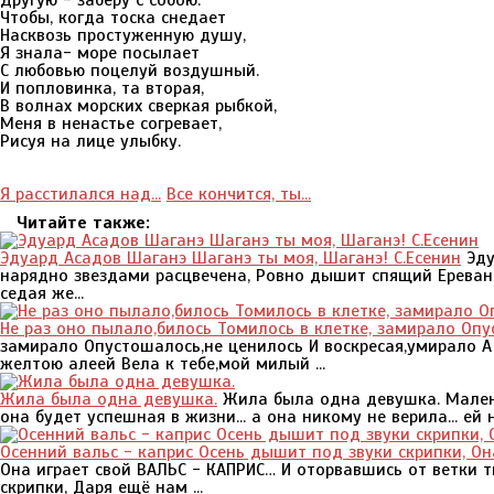
Другую - заберу с собою.
Чтобы, когда тоска снедает
Насквозь простуженную душу,
Я знала- море посылает
С любовью поцелуй воздушный.
И попловинка, та вторая,
В волнах морских сверкая рыбкой,
Меня в ненастье согревает,
Рисуя на лице улыбку.
Я расстилался над...
Все кончится, ты...
Читайте также:
Эдуард Асадов Шаганэ Шаганэ ты моя, Шаганэ! С.Есенин
Эду
нарядно звездами расцвечена, Ровно дышит спящий Ереван.
седая же...
Не раз оно пылало,билось Томилось в клетке, замирало Опу
замирало Опустошалось,не ценилось И воскресая,умирало А
желтою алеей Вела к тебе,мой милый ...
Жила была одна девушка.
Жила была одна девушка. Маленьк
она будет успешная в жизни... а она никому не верила... ей ни
Осенний вальс - каприс Осень дышит под звуки скрипки, Он
Она играет свой ВАЛЬС - КАПРИС… И оторвавшись от ветки т
скрипки, Даря ещё нам ...