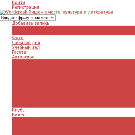
Войти
Регистрация
Добавить запись
Добавить видео
Добавить фото
Фото
События дня
Учебный зал
Газета
Авторское
Авторская поэзия
Авторский юмор
Авторское для детей
Журналы
Поэзия стихи
Проза, книги
Драматургия
Детские книги
Цитаты из книг
Что почитать
Клубы
Видео
Отдых для души
Учебные материалы
Детский уголок
Прямая речь