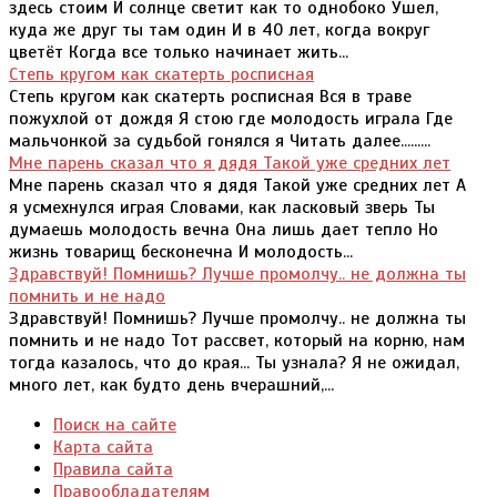
здесь стоим И солнце светит как то однобоко Ушел,
куда же друг ты там один И в 40 лет, когда вокруг
цветёт Когда все только начинает жить...
Степь кругом как скатерть росписная
Степь кругом как скатерть росписная Вся в траве
пожухлой от дождя Я стою где молодость играла Где
мальчонкой за судьбой гонялся я Читать далее.........
Мне парень сказал что я дядя Такой уже средних лет
Мне парень сказал что я дядя Такой уже средних лет А
я усмехнулся играя Словами, как ласковый зверь Ты
думаешь молодость вечна Она лишь дает тепло Но
жизнь товарищ бесконечна И молодость...
Здравствуй! Помнишь? Лучше промолчу.. не должна ты
помнить и не надо
Здравствуй! Помнишь? Лучше промолчу.. не должна ты
помнить и не надо Тот рассвет, который на корню, нам
тогда казалось, что до края... Ты узнала? Я не ожидал,
много лет, как будто день вчерашний,...
Поиск на сайте
Карта сайта
Правила сайта
Правообладателям