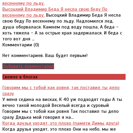
Высоцкий Владимир Беда Я несла свою беду По
весеннему по льду.
Высоцкий Владимир Беда Я несла
свою беду По весеннему по льду. Надломился лед,
душа оборвалася. Камнем под воду пошла, А беда -
хоть тяжела - А за острые края задержалася. И беда с
того вот дня ...
Комментарии (
0
)
Нет комментариев. Ваш будет первым!
Добавить комментарий
Свежее в блогах
Говорим мы с тобой как ровня, так поставил ты дело
сразу
У меня седина на висках, К 40 уж подходят годы А ты
вечно такой молодой Веселый всегда и суровый
Говорим мы с тобой как ровня Так поставил ты дело
сразу Дядька мой говорил я на...
Когда друзья уходят, это плохо (памяти Димы друга)
Когда друзья уходят, это плохо Они на небо, мы же