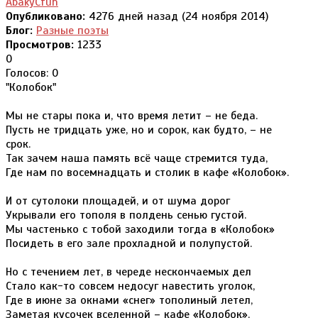
AbakyCfuh
Опубликовано:
4276 дней назад (24 ноября 2014)
Блог:
Разные поэты
Просмотров:
1233
0
Голосов: 0
"Колобок"
Мы не стары пока и, что время летит – не беда.
Пусть не тридцать уже, но и сорок, как будто, – не
срок.
Так зачем наша память всё чаще стремится туда,
Где нам по восемнадцать и столик в кафе «Колобок».
И от сутолоки площадей, и от шума дорог
Укрывали его тополя в полдень сенью густой.
Мы частенько с тобой заходили тогда в «Колобок»
Посидеть в его зале прохладной и полупустой.
Но с течением лет, в череде нескончаемых дел
Стало как-то совсем недосуг навестить уголок,
Где в июне за окнами «снег» тополиный летел,
Заметая кусочек вселенной – кафе «Колобок».