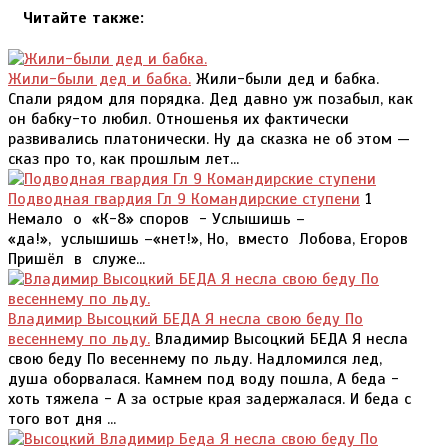
Читайте также:
Жили-были дед и бабка.
Жили-были дед и бабка.
Спали рядом для порядка. Дед давно уж позабыл, как
он бабку-то любил. Отношенья их фактически
развивались платонически. Ну да сказка не об этом —
сказ про то, как прошлым лет...
Подводная гвардия Гл 9 Командирские ступени
1
Немало о «К-8» споров - Услышишь –
«да!», услышишь –«нет!», Но, вместо Лобова, Егоров
Пришёл в служе...
Владимир Высоцкий БЕДА Я несла свою беду По
весеннему по льду.
Владимир Высоцкий БЕДА Я несла
свою беду По весеннему по льду. Надломился лед,
душа оборвалася. Камнем под воду пошла, А беда -
хоть тяжела - А за острые края задержалася. И беда с
того вот дня ...