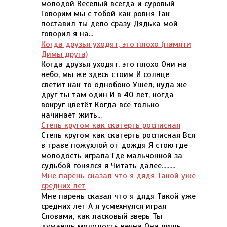
молодой Веселый всегда и суровый
Говорим мы с тобой как ровня Так
поставил ты дело сразу Дядька мой
говорил я на...
Когда друзья уходят, это плохо (памяти
Димы друга)
Когда друзья уходят, это плохо Они на
небо, мы же здесь стоим И солнце
светит как то однобоко Ушел, куда же
друг ты там один И в 40 лет, когда
вокруг цветёт Когда все только
начинает жить...
Степь кругом как скатерть росписная
Степь кругом как скатерть росписная Вся
в траве пожухлой от дождя Я стою где
молодость играла Где мальчонкой за
судьбой гонялся я Читать далее.........
Мне парень сказал что я дядя Такой уже
средних лет
Мне парень сказал что я дядя Такой уже
средних лет А я усмехнулся играя
Словами, как ласковый зверь Ты
думаешь молодость вечна Она лишь