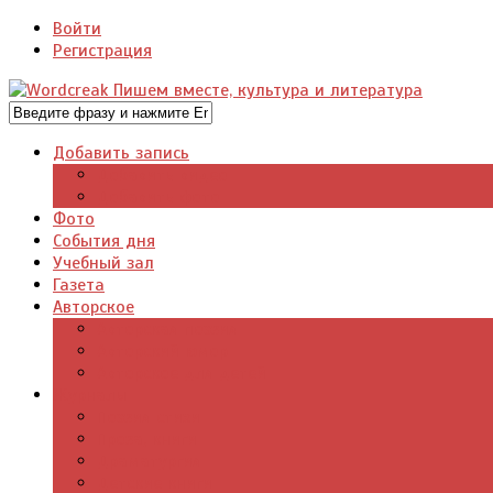
Войти
Регистрация
Добавить запись
Добавить видео
Добавить фото
Фото
События дня
Учебный зал
Газета
Авторское
Авторская поэзия
Авторский юмор
Авторское для детей
Журналы
Поэзия стихи
Проза, книги
Драматургия
Детские книги