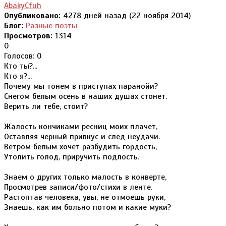
AbakyCfuh
Опубликовано:
4278 дней назад (22 ноября 2014)
Блог:
Разные поэты
Просмотров:
1314
0
Голосов: 0
Кто ты?...
Кто я?...
Почему мы тонем в приступах паранойи?
Снегом белым осень в наших душах стонет.
Верить ли тебе, стоит?
Жалость кончиками ресниц моих плачет,
Оставляя черный привкус и след неудачи.
Ветром белым хочет разбудить гордость,
Утолить голод, приручить подлость.
Знаем о других только малость в конверте,
Просмотрев записи/фото/стихи в ленте.
Растоптав человека, увы, не отмоешь руки,
Знаешь, как им больно потом и какие муки?