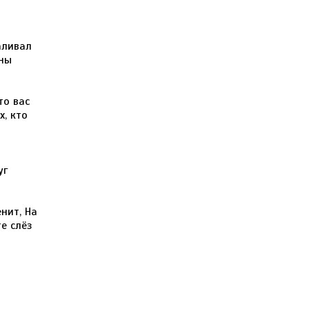
аливал
ины
то вас
х, кто
уг
нит, На
те слёз