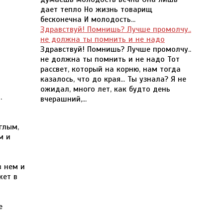
дает тепло Но жизнь товарищ
бесконечна И молодость...
Здравствуй! Помнишь? Лучше промолчу..
не должна ты помнить и не надо
Здравствуй! Помнишь? Лучше промолчу..
не должна ты помнить и не надо Тот
рассвет, который на корню, нам тогда
казалось, что до края... Ты узнала? Я не
ожидал, много лет, как будто день
.
вчерашний,...
глым,
м и
в нем и
жет в
е