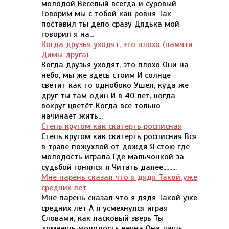
молодой Веселый всегда и суровый
Говорим мы с тобой как ровня Так
поставил ты дело сразу Дядька мой
говорил я на...
Когда друзья уходят, это плохо (памяти
Димы друга)
Когда друзья уходят, это плохо Они на
небо, мы же здесь стоим И солнце
светит как то однобоко Ушел, куда же
друг ты там один И в 40 лет, когда
вокруг цветёт Когда все только
начинает жить...
Степь кругом как скатерть росписная
Степь кругом как скатерть росписная Вся
в траве пожухлой от дождя Я стою где
молодость играла Где мальчонкой за
судьбой гонялся я Читать далее.........
Мне парень сказал что я дядя Такой уже
средних лет
Мне парень сказал что я дядя Такой уже
средних лет А я усмехнулся играя
Словами, как ласковый зверь Ты
думаешь молодость вечна Она лишь