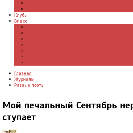
Цитаты из книг
Что почитать
Клубы
Видео
Отдых для души
Учебные материалы
Детский уголок
Прямая речь
Культурный мир
Хроники истории
Общество и люди
Главная
Журналы
Разные поэты
Мой печальный Сентябрь нер
ступает