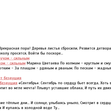
Прекрасная пора! Деревья листья сбросили, Резвится детвора
олу просятся, Войти бы поскоре...
чом - сильным
Марина Цветаева По холмам - круглым и сму
отким - За плащом - рдяным и рваным. По пескам - жадны
т бездушия
«Сентябрь»: Сентябрь по сердцу бьет всегда, Хоть 
опит во мгле мечта! Плывут уставшие облака, И путь их дви
е тёплые дни... И солнце, улыбаясь уныло, Смотрит в сердц
И купаясь в холодной воде Ту...