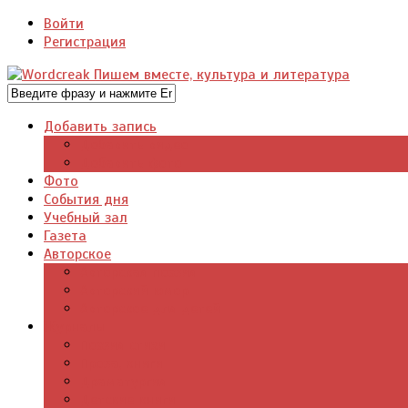
Войти
Регистрация
Добавить запись
Добавить видео
Добавить фото
Фото
События дня
Учебный зал
Газета
Авторское
Авторская поэзия
Авторский юмор
Авторское для детей
Журналы
Поэзия стихи
Проза, книги
Драматургия
Детские книги