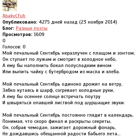
AbakyCfuh
Опубликовано:
4275 дней назад (23 ноября 2014)
Блог:
Разные поэты
Просмотров:
1609
0
Голосов: 0
Мой печальный Сентябрь неразлучен с плащом и зонтом,
Он ступает по лужам и смотрит в холодное небо,
А ему бы наполнить бокал полусладким вином
Или выпить чайку с бутербродом из масла и хлеба.
Мой печальный Сентябрь одиноко дрожит на ветру,
Зябко кутаясь в шарф, согревает холодные руки,
А ему бы осеннее солнце встречать поутру
И швыряться опавшей листвой под шуршащие звуки.
Мой печальный Сентябрь постоянно глядит в календарь,
Понимая, что скоро финал и раскрыты секреты,
Он, собрав чемодан, зажигает дорожный фонарь,
Не дождавшись обещанной радости бабьего лета…