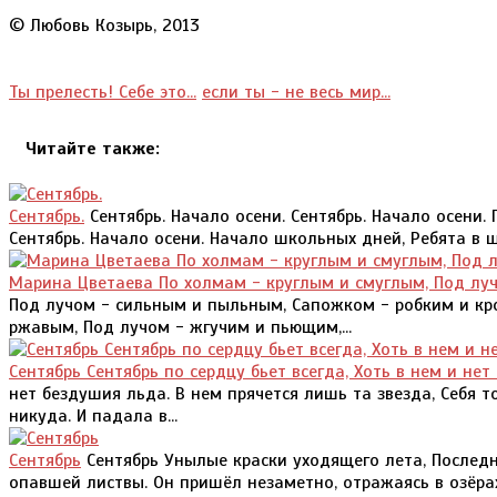
© Любовь Козырь, 2013
Ты прелесть! Себе это...
если ты - не весь мир...
Читайте также:
Сентябрь.
Сентябрь. Начало осени. Сентябрь. Начало осени. 
Сентябрь. Начало осени. Начало школьных дней, Ребята в шк
Марина Цветаева По холмам - круглым и смуглым, Под лу
Под лучом - сильным и пыльным, Сапожком - робким и кр
ржавым, Под лучом - жгучим и пьющим,...
Сентябрь Сентябрь по сердцу бьет всегда, Хоть в нем и не
нет бездушия льда. В нем прячется лишь та звезда, Себя т
никуда. И падала в...
Сентябрь
Сентябрь Унылые краски уходящего лета, Последни
опавшей листвы. Он пришёл незаметно, отражаясь в озёрах 