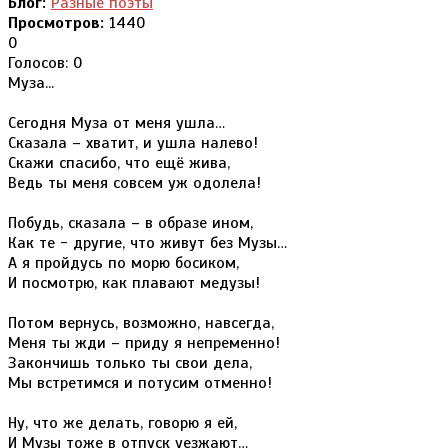
Блог:
Разные поэты
Просмотров:
1440
0
Голосов: 0
Муза...
Сегодня Муза от меня ушла…
Сказала – хватит, и ушла налево!
Скажи спасибо, что ещё жива,
Ведь ты меня совсем уж одолела!
Побудь, сказала – в образе ином,
Как те - другие, что живут без Музы…
А я пройдусь по морю босиком,
И посмотрю, как плавают медузы!
Потом вернусь, возможно, навсегда,
Меня ты жди – приду я непременно!
Закончишь только ты свои дела,
Мы встретимся и потусим отменно!
Ну, что же делать, говорю я ей,
И Музы тоже в отпуск уезжают…