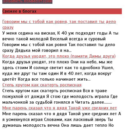
Добавить комментарий
Свежее в блогах
Говорим мы с тобой как ровня, так поставил ты дело
сразу
У меня седина на висках, К 40 уж подходят годы А ты
вечно такой молодой Веселый всегда и суровый
Говорим мы с тобой как ровня Так поставил ты дело
сразу Дядька мой говорил я на...
Когда друзья уходят, это плохо (памяти Димы друга)
Когда друзья уходят, это плохо Они на небо, мы же
здесь стоим И солнце светит как то однобоко Ушел,
куда же друг ты там один И в 40 лет, когда вокруг
цветёт Когда все только начинает жить...
Степь кругом как скатерть росписная
Степь кругом как скатерть росписная Вся в траве
пожухлой от дождя Я стою где молодость играла Где
мальчонкой за судьбой гонялся я Читать далее.........
Мне парень сказал что я дядя Такой уже средних лет
Мне парень сказал что я дядя Такой уже средних лет А
я усмехнулся играя Словами, как ласковый зверь Ты
думаешь молодость вечна Она лишь дает тепло Но