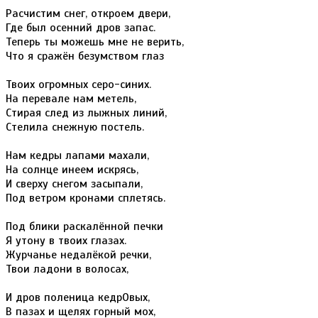
Расчистим снег, откроем двери,
Где был осенний дров запас.
Теперь ты можешь мне не верить,
Что я сражён безумством глаз
Твоих огромных серо-синих.
На перевале нам метель,
Стирая след из лыжных линий,
Стелила снежную постель.
Нам кедры лапами махали,
На солнце инеем искрясь,
И сверху снегом засыпали,
Под ветром кронами сплетясь.
Под блики раскалённой печки
Я утону в твоих глазах.
Журчанье недалёкой речки,
Твои ладони в волосах,
И дров поленица кедрОвых,
В пазах и щелях горный мох,