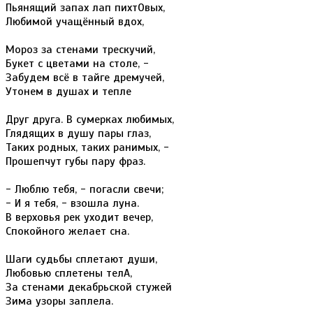
Пьянящий запах лап пихтОвых,
Любимой учащённый вдох,
Мороз за стенами трескучий,
Букет с цветами на столе, -
Забудем всё в тайге дремучей,
Утонем в душах и тепле
Друг друга. В сумерках любимых,
Глядящих в душу пары глаз,
Таких родных, таких ранимых, -
Прошепчут губы пару фраз.
- Люблю тебя, - погасли свечи;
- И я тебя, - взошла луна.
В верховья рек уходит вечер,
Спокойного желает сна.
Шаги судьбы сплетают души,
Любовью сплетены телА,
За стенами декабрьской стужей
Зима узоры заплела.