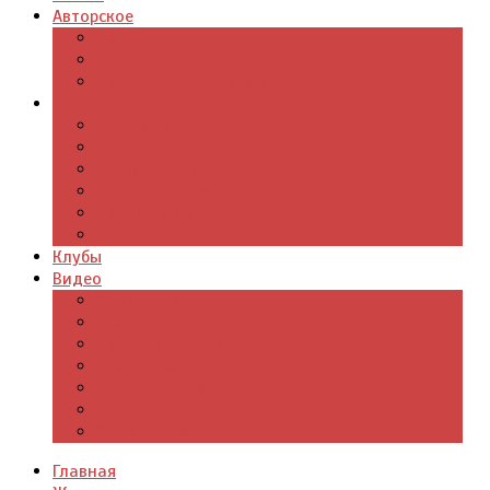
Авторское
Авторская поэзия
Авторский юмор
Авторское для детей
Журналы
Поэзия стихи
Проза, книги
Драматургия
Детские книги
Цитаты из книг
Что почитать
Клубы
Видео
Отдых для души
Учебные материалы
Детский уголок
Прямая речь
Культурный мир
Хроники истории
Общество и люди
Главная