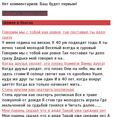
Нет комментариев. Ваш будет первым!
Добавить комментарий
Свежее в блогах
Говорим мы с тобой как ровня, так поставил ты дело
сразу
У меня седина на висках, К 40 уж подходят годы А ты
вечно такой молодой Веселый всегда и суровый
Говорим мы с тобой как ровня Так поставил ты дело
сразу Дядька мой говорил я на...
Когда друзья уходят, это плохо (памяти Димы друга)
Когда друзья уходят, это плохо Они на небо, мы же
здесь стоим И солнце светит как то однобоко Ушел,
куда же друг ты там один И в 40 лет, когда вокруг
цветёт Когда все только начинает жить...
Степь кругом как скатерть росписная
Степь кругом как скатерть росписная Вся в траве
пожухлой от дождя Я стою где молодость играла Где
мальчонкой за судьбой гонялся я Читать далее.........
Мне парень сказал что я дядя Такой уже средних лет
Мне парень сказал что я дядя Такой уже средних лет А