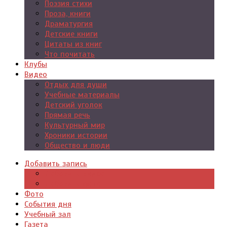
Поэзия стихи
Проза, книги
Драматургия
Детские книги
Цитаты из книг
Что почитать
Клубы
Видео
Отдых для души
Учебные материалы
Детский уголок
Прямая речь
Культурный мир
Хроники истории
Общество и люди
Добавить запись
Добавить видео
Добавить фото
Фото
События дня
Учебный зал
Газета