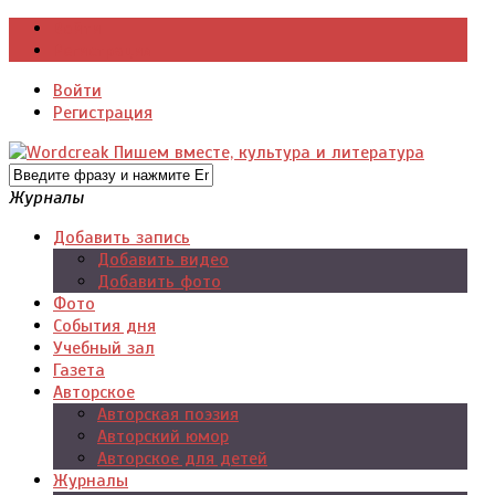
Войти
Регистрация
Войти
Регистрация
Журналы
Добавить запись
Добавить видео
Добавить фото
Фото
События дня
Учебный зал
Газета
Авторское
Авторская поэзия
Авторский юмор
Авторское для детей
Журналы