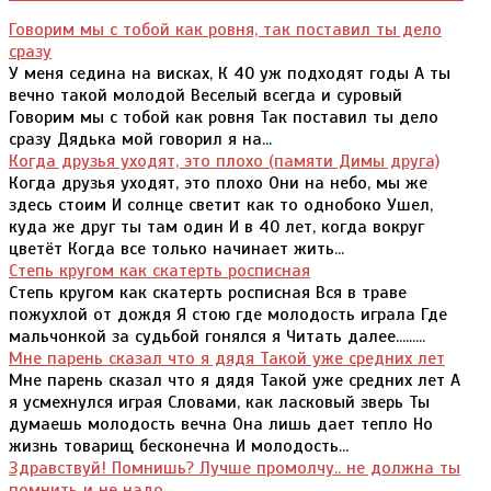
Говорим мы с тобой как ровня, так поставил ты дело
сразу
У меня седина на висках, К 40 уж подходят годы А ты
вечно такой молодой Веселый всегда и суровый
Говорим мы с тобой как ровня Так поставил ты дело
сразу Дядька мой говорил я на...
Когда друзья уходят, это плохо (памяти Димы друга)
Когда друзья уходят, это плохо Они на небо, мы же
здесь стоим И солнце светит как то однобоко Ушел,
куда же друг ты там один И в 40 лет, когда вокруг
цветёт Когда все только начинает жить...
Степь кругом как скатерть росписная
Степь кругом как скатерть росписная Вся в траве
пожухлой от дождя Я стою где молодость играла Где
мальчонкой за судьбой гонялся я Читать далее.........
Мне парень сказал что я дядя Такой уже средних лет
Мне парень сказал что я дядя Такой уже средних лет А
я усмехнулся играя Словами, как ласковый зверь Ты
думаешь молодость вечна Она лишь дает тепло Но
жизнь товарищ бесконечна И молодость...
Здравствуй! Помнишь? Лучше промолчу.. не должна ты
помнить и не надо