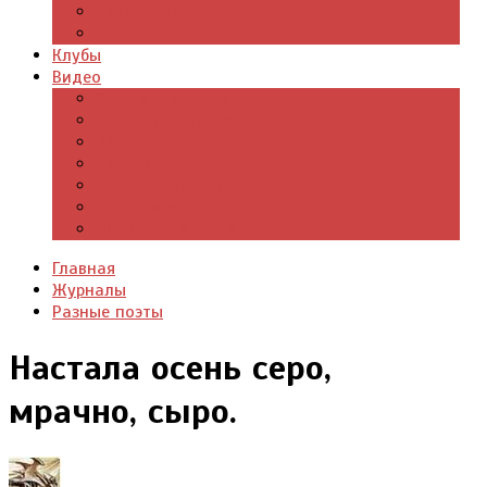
Цитаты из книг
Что почитать
Клубы
Видео
Отдых для души
Учебные материалы
Детский уголок
Прямая речь
Культурный мир
Хроники истории
Общество и люди
Главная
Журналы
Разные поэты
Настала осень серо,
мрачно, сыро.