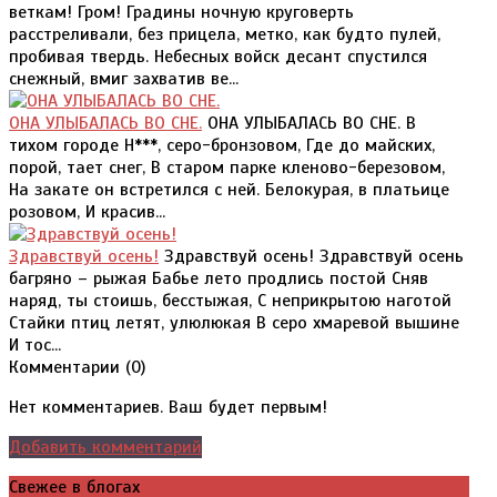
веткам! Гром! Градины ночную круговерть
расстреливали, без прицела, метко, как будто пулей,
пробивая твердь. Небесных войск десант спустился
снежный, вмиг захватив ве...
ОНА УЛЫБАЛАСЬ ВО СНЕ.
ОНА УЛЫБАЛАСЬ ВО СНЕ. В
тихом городе Н***, серо-бронзовом, Где до майских,
порой, тает снег, В старом парке кленово-березовом,
На закате он встретился с ней. Белокурая, в платьице
розовом, И красив...
Здравствуй осень!
Здравствуй осень! Здравствуй осень
багряно – рыжая Бабье лето продлись постой Сняв
наряд, ты стоишь, бесстыжая, С неприкрытою наготой
Стайки птиц летят, улюлюкая В серо хмаревой вышине
И тос...
Комментарии (
0
)
Нет комментариев. Ваш будет первым!
Добавить комментарий
Свежее в блогах