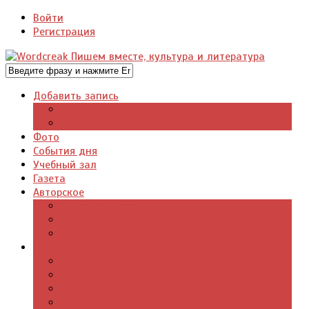
Войти
Регистрация
Добавить запись
Добавить видео
Добавить фото
Фото
События дня
Учебный зал
Газета
Авторское
Авторская поэзия
Авторский юмор
Авторское для детей
Журналы
Поэзия стихи
Проза, книги
Драматургия
Детские книги