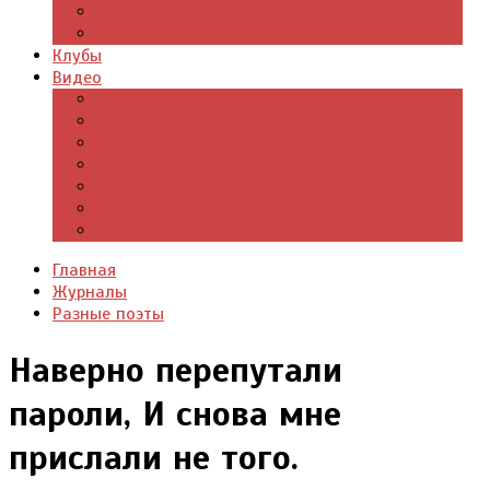
Цитаты из книг
Что почитать
Клубы
Видео
Отдых для души
Учебные материалы
Детский уголок
Прямая речь
Культурный мир
Хроники истории
Общество и люди
Главная
Журналы
Разные поэты
Наверно перепутали
пароли, И снова мне
прислали не того.