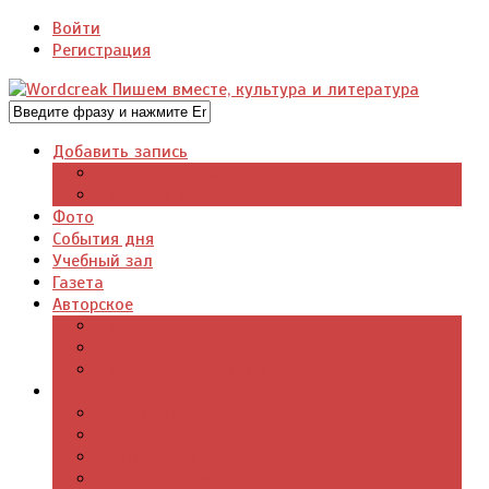
Войти
Регистрация
Добавить запись
Добавить видео
Добавить фото
Фото
События дня
Учебный зал
Газета
Авторское
Авторская поэзия
Авторский юмор
Авторское для детей
Журналы
Поэзия стихи
Проза, книги
Драматургия
Детские книги