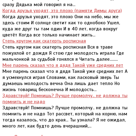
сразу Дядька мой говорил я на...
Когда друзья уходят, это плохо (памяти Димы друга)
Когда друзья уходят, это плохо Они на небо, мы же
здесь стоим И солнце светит как то однобоко Ушел,
куда же друг ты там один И в 40 лет, когда вокруг
цветёт Когда все только начинает жить...
Степь кругом как скатерть росписная
Степь кругом как скатерть росписная Вся в траве
пожухлой от дождя Я стою где молодость играла Где
мальчонкой за судьбой гонялся я Читать далее.........
Мне парень сказал что я дядя Такой уже средних лет
Мне парень сказал что я дядя Такой уже средних лет А
я усмехнулся играя Словами, как ласковый зверь Ты
думаешь молодость вечна Она лишь дает тепло Но
жизнь товарищ бесконечна И молодость...
Здравствуй! Помнишь? Лучше промолчу.. не должна ты
помнить и не надо
Здравствуй! Помнишь? Лучше промолчу.. не должна ты
помнить и не надо Тот рассвет, который на корню, нам
тогда казалось, что до края... Ты узнала? Я не ожидал,
много лет, как будто день вчерашний,...