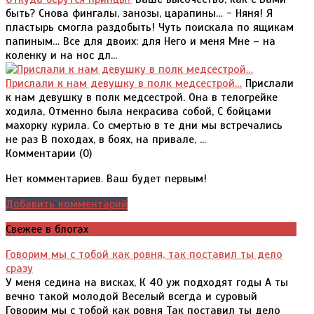
быть? Снова фингалы, занозы, царапины… - Няня! Я
пластырь смогла раздобыть! Чуть поискала по ящикам
папиным… Все для двоих: для Него и меня Мне – на
коленку и на нос дл...
Прислали к нам девушку в полк медсестрой…
Прислали
к нам девушку в полк медсестрой. Она в телогрейке
ходила, Отменно была некрасива собой, С бойцами
махорку курила. Со смертью в те дни мы встречались
не раз В походах, в боях, на привале, ...
Комментарии (
0
)
Нет комментариев. Ваш будет первым!
Добавить комментарий
Свежее в блогах
Говорим мы с тобой как ровня, так поставил ты дело
сразу
У меня седина на висках, К 40 уж подходят годы А ты
вечно такой молодой Веселый всегда и суровый
Говорим мы с тобой как ровня Так поставил ты дело