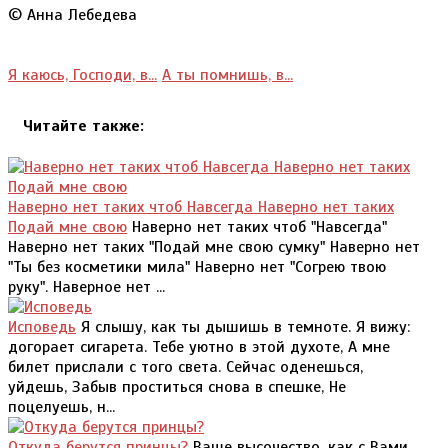
© Анна Лебедева
Я каюсь, Господи, в...
А ты помнишь, в...
Читайте также:
Наверно нет таких чтоб Навсегда Наверно нет таких
Подай мне свою
Наверно нет таких чтоб "Навсегда"
Наверно нет таких "Подай мне свою сумку" Наверно нет
"Ты без косметики мила" Наверно нет "Согрею твою
руку". Наверное нет ...
Исповедь
Я слышу, как ты дышишь в темноте. Я вижу:
догорает сигарета. Тебе уютно в этой духоте, А мне
билет прислали с того света. Сейчас оденешься,
уйдешь, Забыв проститься снова в спешке, Не
поцелуешь, н...
Откуда берутся принцы?
Ваше высочество, как с Вами