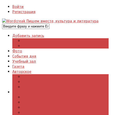
Войти
Регистрация
Добавить запись
Добавить видео
Добавить фото
Фото
События дня
Учебный зал
Газета
Авторское
Авторская поэзия
Авторский юмор
Авторское для детей
Журналы
Поэзия стихи
Проза, книги
Драматургия
Детские книги