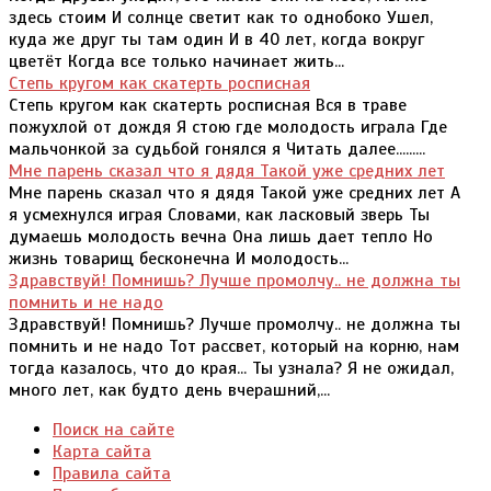
здесь стоим И солнце светит как то однобоко Ушел,
куда же друг ты там один И в 40 лет, когда вокруг
цветёт Когда все только начинает жить...
Степь кругом как скатерть росписная
Степь кругом как скатерть росписная Вся в траве
пожухлой от дождя Я стою где молодость играла Где
мальчонкой за судьбой гонялся я Читать далее.........
Мне парень сказал что я дядя Такой уже средних лет
Мне парень сказал что я дядя Такой уже средних лет А
я усмехнулся играя Словами, как ласковый зверь Ты
думаешь молодость вечна Она лишь дает тепло Но
жизнь товарищ бесконечна И молодость...
Здравствуй! Помнишь? Лучше промолчу.. не должна ты
помнить и не надо
Здравствуй! Помнишь? Лучше промолчу.. не должна ты
помнить и не надо Тот рассвет, который на корню, нам
тогда казалось, что до края... Ты узнала? Я не ожидал,
много лет, как будто день вчерашний,...
Поиск на сайте
Карта сайта
Правила сайта