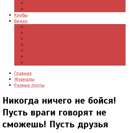
Цитаты из книг
Что почитать
Клубы
Видео
Отдых для души
Учебные материалы
Детский уголок
Прямая речь
Культурный мир
Хроники истории
Общество и люди
Главная
Журналы
Разные поэты
Никогда ничего не бойся!
Пусть враги говорят не
сможешь! Пусть друзья