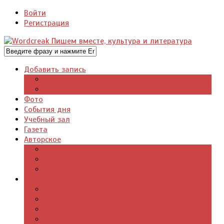
Войти
Регистрация
Добавить запись
Добавить видео
Добавить фото
Фото
События дня
Учебный зал
Газета
Авторское
Авторская поэзия
Авторский юмор
Авторское для детей
Журналы
Поэзия стихи
Проза, книги
Драматургия
Детские книги