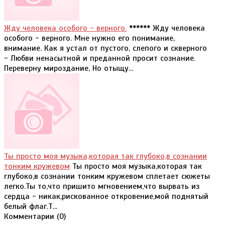
Жду человека особого - верного.
****** Жду человека
особого - верного. Мне нужно его понимание,
внимание. Как я устал от пустого, слепого и скверного
- Любви ненасытной и преданной просит сознание.
Переверну мироздание, Но отыщу...
Ты просто моя музыка,которая так глубоко,в сознании
тонким кружевом
Ты просто моя музыка,которая так
глубоко,в сознании тонким кружевом сплетает сюжеты
легко.Ты то,что пришито мгновением,что вырвать из
сердца - никак,рискованное откровение,мой поднятый
белый флаг.Т...
Комментарии (
0
)