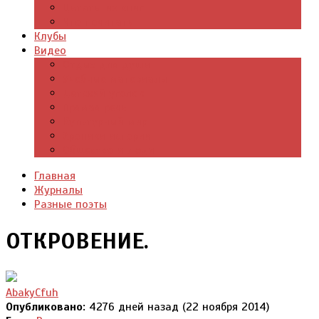
Цитаты из книг
Что почитать
Клубы
Видео
Отдых для души
Учебные материалы
Детский уголок
Прямая речь
Культурный мир
Хроники истории
Общество и люди
Главная
Журналы
Разные поэты
ОТКРОВЕНИЕ.
AbakyCfuh
Опубликовано:
4276 дней назад (22 ноября 2014)