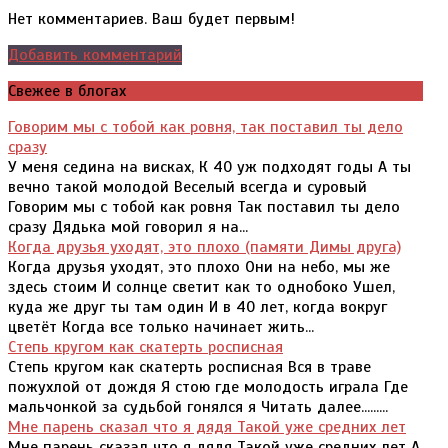
Нет комментариев. Ваш будет первым!
Добавить комментарий
Свежее в блогах
Говорим мы с тобой как ровня, так поставил ты дело
сразу
У меня седина на висках, К 40 уж подходят годы А ты
вечно такой молодой Веселый всегда и суровый
Говорим мы с тобой как ровня Так поставил ты дело
сразу Дядька мой говорил я на...
Когда друзья уходят, это плохо (памяти Димы друга)
Когда друзья уходят, это плохо Они на небо, мы же
здесь стоим И солнце светит как то однобоко Ушел,
куда же друг ты там один И в 40 лет, когда вокруг
цветёт Когда все только начинает жить...
Степь кругом как скатерть росписная
Степь кругом как скатерть росписная Вся в траве
пожухлой от дождя Я стою где молодость играла Где
мальчонкой за судьбой гонялся я Читать далее.........
Мне парень сказал что я дядя Такой уже средних лет
Мне парень сказал что я дядя Такой уже средних лет А