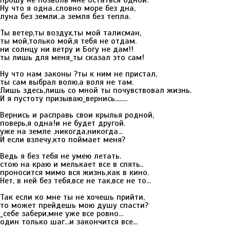
прошу не позволь мне остаться одной.
Ну что я одна..словно море без дна,
луна без земли..а земля без тепла.
Ты ветер,ты воздух,ты мой талисман,
ты мой,только мой,я тебя не отдам.
ни солнцу ни ветру и Богу не дам!!
ты лишь для меня_ты сказал это сам!
Ну что нам законы ?ты к ним не пристал,
ты сам выбрал волю,а воля не там.
Лишь здесь,лишь со мной ты почувствовал жизнь.
И я пустоту призываю_вернись........
Вернись и расправь свои крылья родной,
поверь,я одна!и не будет другой.
уже на земле ,никогда,никогда...
И если взлечу,кто поймает меня?
Ведь я без тебя не умею летать.
стою на краю и мелькает все в спять..
проносится мимо вся жизнь,как в кино.
Нет, в ней без тебя,все не так,все не то...
Так если ко мне ты не хочешь прийти,
то может прейдешь мою душу спасти?
_себе забери,мне уже все ровно...
один только шаг...и закончится все...