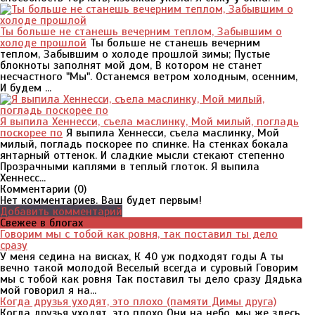
Ты больше не станешь вечерним теплом, Забывшим о
холоде прошлой
Ты больше не станешь вечерним
теплом, Забывшим о холоде прошлой зимы; Пустые
блокноты заполнят мой дом, В котором не станет
несчастного "Мы". Останемся ветром холодным, осенним,
И будем ...
Я выпила Хеннесси, съела маслинку, Мой милый, погладь
поскорее по
Я выпила Хеннесси, съела маслинку, Мой
милый, погладь поскорее по спинке. На стенках бокала
янтарный оттенок. И сладкие мысли стекают степенно
Прозрачными каплями в теплый глоток. Я выпила
Хеннесс...
Комментарии (
0
)
Нет комментариев. Ваш будет первым!
Добавить комментарий
Свежее в блогах
Говорим мы с тобой как ровня, так поставил ты дело
сразу
У меня седина на висках, К 40 уж подходят годы А ты
вечно такой молодой Веселый всегда и суровый Говорим
мы с тобой как ровня Так поставил ты дело сразу Дядька
мой говорил я на...
Когда друзья уходят, это плохо (памяти Димы друга)
Когда друзья уходят, это плохо Они на небо, мы же здесь