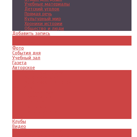
Учебные материалы
Детский уголок
Прямая речь
Культурный мир
Хроники истории
Общество и люди
Добавить запись
Добавить видео
Добавить фото
Фото
События дня
Учебный зал
Газета
Авторское
Авторская поэзия
Авторский юмор
Авторское для детей
Журналы
Поэзия стихи
Проза, книги
Драматургия
Детские книги
Цитаты из книг
Что почитать
Клубы
Видео
Отдых для души
Учебные материалы