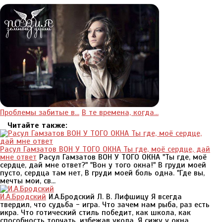
Проблемы забитые в...
В те времена, когда...
Читайте также:
Расул Гамзатов ВОН У ТОГО ОКНА Ты где, моё сердце, дай
мне ответ
Расул Гамзатов ВОН У ТОГО ОКНА "Ты где, моё
сердце, дай мне ответ?" "Вон у того окна!" В груди моей
пусто, сердца там нет, В груди моей боль одна. "Где вы,
мечты мои, св...
И.А.Бродский
И.А.Бродский Л. В. Лифшицу Я всегда
твердил, что судьба - игра. Что зачем нам рыба, раз есть
икра. Что готический стиль победит, как школа, как
способность торчать, избежав укола. Я сижу у окна. ...