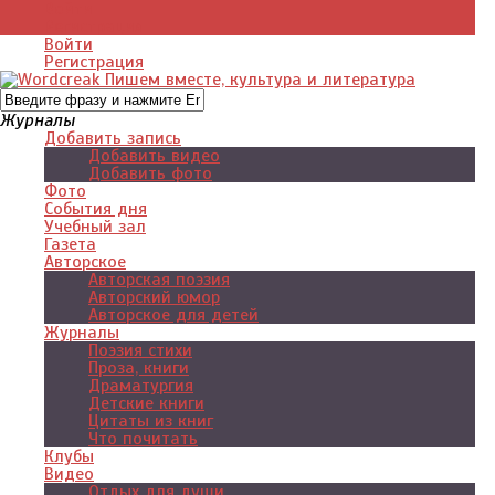
Войти
Регистрация
Войти
Регистрация
Журналы
Добавить запись
Добавить видео
Добавить фото
Фото
События дня
Учебный зал
Газета
Авторское
Авторская поэзия
Авторский юмор
Авторское для детей
Журналы
Поэзия стихи
Проза, книги
Драматургия
Детские книги
Цитаты из книг
Что почитать
Клубы
Видео
Отдых для души