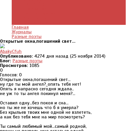
Детский уголок
Прямая речь
Культурный мир
Хроники истории
Общество и люди
Главная
Журналы
Разные поэты
Открытые окна,погашений свет...
AbakyCfuh
Опубликовано:
4274 дня назад (25 ноября 2014)
Блог:
Разные поэты
Просмотров:
1085
0
Голосов: 0
Открытые окна,погашений свет...
ну где ты мой ангел?_опять тебя нет!
Опять я напрасно сегодня ждала..
не уж то ты ангел покинул меня?...
Оставил одну...без покоя и сна...
но ты же не хочешь что б я умерла?
Без крыльев твоих мне одной не взлететь,
а как без тебя мне на мир посмотреть?
Ты самый любимый мой...самый родной,