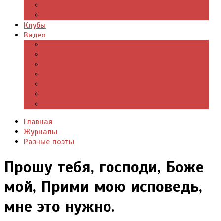
Цитаты из книг
Что почитать
Клубы
Видео
Отдых для души
Учебные материалы
Детский уголок
Прямая речь
Культурный мир
Хроники истории
Общество и люди
Главная
Журналы
Разные поэты
Прошу тебя, господи, Боже
мой, Прими мою исповедь,
мне это нужно.