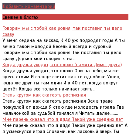
Добавить комментарий
Свежее в блогах
Говорим мы с тобой как ровня, так поставил ты дело
сразу
У меня седина на висках, К 40 уж подходят годы А ты
вечно такой молодой Веселый всегда и суровый
Говорим мы с тобой как ровня Так поставил ты дело
сразу Дядька мой говорил я на...
Когда друзья уходят, это плохо (памяти Димы друга)
Когда друзья уходят, это плохо Они на небо, мы же
здесь стоим И солнце светит как то однобоко Ушел,
куда же друг ты там один И в 40 лет, когда вокруг
цветёт Когда все только начинает жить...
Степь кругом как скатерть росписная
Степь кругом как скатерть росписная Вся в траве
пожухлой от дождя Я стою где молодость играла Где
мальчонкой за судьбой гонялся я Читать далее.........
Мне парень сказал что я дядя Такой уже средних лет
Мне парень сказал что я дядя Такой уже средних лет А
я усмехнулся играя Словами, как ласковый зверь Ты