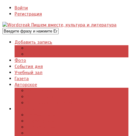
Войти
Регистрация
Добавить запись
Добавить видео
Добавить фото
Фото
События дня
Учебный зал
Газета
Авторское
Авторская поэзия
Авторский юмор
Авторское для детей
Журналы
Поэзия стихи
Проза, книги
Драматургия
Детские книги