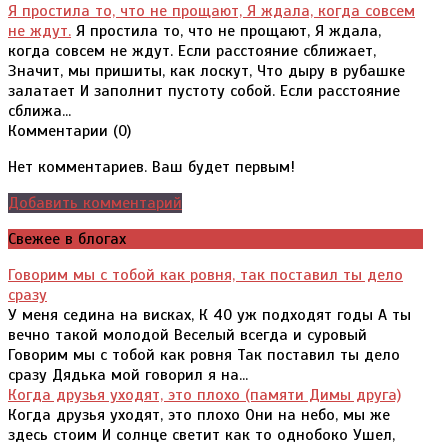
Я простила то, что не прощают, Я ждала, когда совсем
не ждут.
Я простила то, что не прощают, Я ждала,
когда совсем не ждут. Если расстояние сближает,
Значит, мы пришиты, как лоскут, Что дыру в рубашке
залатает И заполнит пустоту собой. Если расстояние
сближа...
Комментарии (
0
)
Нет комментариев. Ваш будет первым!
Добавить комментарий
Свежее в блогах
Говорим мы с тобой как ровня, так поставил ты дело
сразу
У меня седина на висках, К 40 уж подходят годы А ты
вечно такой молодой Веселый всегда и суровый
Говорим мы с тобой как ровня Так поставил ты дело
сразу Дядька мой говорил я на...
Когда друзья уходят, это плохо (памяти Димы друга)
Когда друзья уходят, это плохо Они на небо, мы же
здесь стоим И солнце светит как то однобоко Ушел,