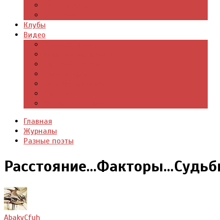
Цитаты из книг
Что почитать
Клубы
Видео
Отдых для души
Учебные материалы
Детский уголок
Прямая речь
Культурный мир
Хроники истории
Общество и люди
Главная
Журналы
Разные поэты
Расстояние...Факторы...Судьбы
AbakyCfuh