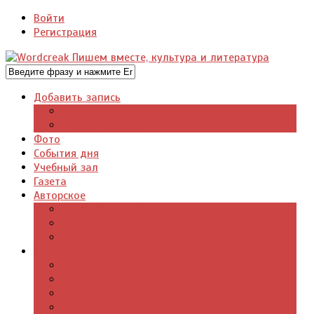
Войти
Регистрация
Добавить запись
Добавить видео
Добавить фото
Фото
События дня
Учебный зал
Газета
Авторское
Авторская поэзия
Авторский юмор
Авторское для детей
Журналы
Поэзия стихи
Проза, книги
Драматургия
Детские книги