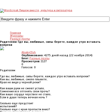
Главная
Журналы
Разные поэты
Родителям Где вы, любимые, силы берете, каждое утро вставать
вопреки
AbakyCfuh
Опубликовано:
4275 дней назад (22 ноября 2014)
Блог:
Разные поэты
Просмотров:
1127
0
Голосов: 0
Родителям
Где вы, любимые, силы берете, каждое утро вставать вопреки?
Как вы, любимые, смело плывете,
Края не видя у черной реки?
Как ваши руки не смеют устало,
Сомнения все отгонять свои прочь?
Как ваше сердце черствее не стало,
Если в душе теперь вечная ночь ?
Сколько еще предстоит
испытаний?
Сколько еще с края пропасти вниз?