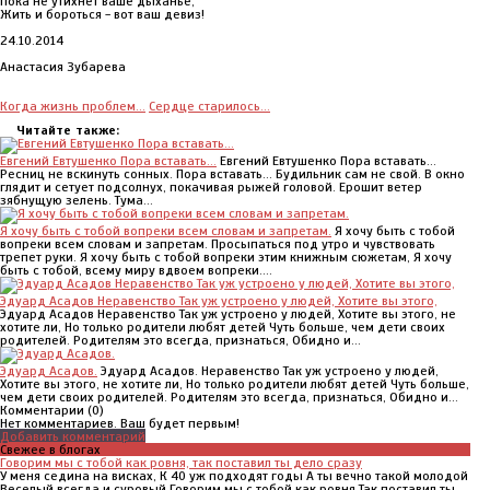
Пока не утихнет ваше дыханье,
Жить и бороться - вот ваш девиз!
24.10.2014
Анастасия Зубарева
Когда жизнь проблем...
Сердце старилось...
Читайте также:
Евгений Евтушенко Пора вставать...
Евгений Евтушенко Пора вставать...
Ресниц не вскинуть сонных. Пора вставать... Будильник сам не свой. В окно
глядит и сетует подсолнух, покачивая рыжей головой. Ерошит ветер
зябнущую зелень. Тума...
Я хочу быть с тобой вопреки всем словам и запретам.
Я хочу быть с тобой
вопреки всем словам и запретам. Просыпаться под утро и чувствовать
трепет руки. Я хочу быть с тобой вопреки этим книжным сюжетам, Я хочу
быть с тобой, всему миру вдвоем вопреки....
Эдуард Асадов Неравенство Так уж устроено у людей, Хотите вы этого,
Эдуард Асадов Неравенство Так уж устроено у людей, Хотите вы этого, не
хотите ли, Но только родители любят детей Чуть больше, чем дети своих
родителей. Родителям это всегда, признаться, Обидно и...
Эдуард Асадов.
Эдуард Асадов. Неравенство Так уж устроено у людей,
Хотите вы этого, не хотите ли, Но только родители любят детей Чуть больше,
чем дети своих родителей. Родителям это всегда, признаться, Обидно и...
Комментарии (
0
)
Нет комментариев. Ваш будет первым!
Добавить комментарий
Свежее в блогах
Говорим мы с тобой как ровня, так поставил ты дело сразу
У меня седина на висках, К 40 уж подходят годы А ты вечно такой молодой
Веселый всегда и суровый Говорим мы с тобой как ровня Так поставил ты