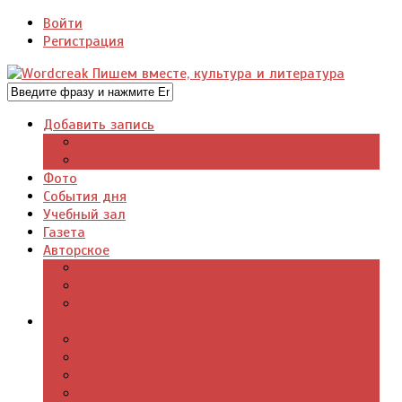
Войти
Регистрация
Добавить запись
Добавить видео
Добавить фото
Фото
События дня
Учебный зал
Газета
Авторское
Авторская поэзия
Авторский юмор
Авторское для детей
Журналы
Поэзия стихи
Проза, книги
Драматургия
Детские книги