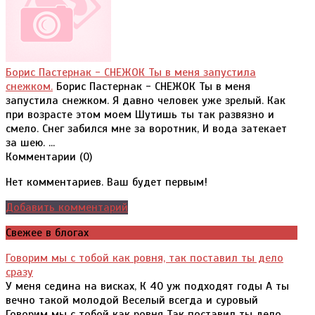
Борис Пастернак - СНЕЖОК Ты в меня запустила
снежком.
Борис Пастернак - СНЕЖОК Ты в меня
запустила снежком. Я давно человек уже зрелый. Как
при возрасте этом моем Шутишь ты так развязно и
смело. Снег забился мне за воротник, И вода затекает
за шею. ...
Комментарии (
0
)
Нет комментариев. Ваш будет первым!
Добавить комментарий
Свежее в блогах
Говорим мы с тобой как ровня, так поставил ты дело
сразу
У меня седина на висках, К 40 уж подходят годы А ты
вечно такой молодой Веселый всегда и суровый
Говорим мы с тобой как ровня Так поставил ты дело