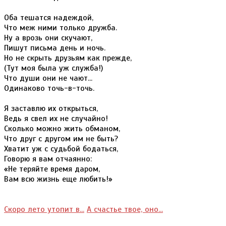
Оба тешатся надеждой,
Что меж ними только дружба.
Ну а врозь они скучают,
Пишут письма день и ночь.
Но не скрыть друзьям как прежде,
(Тут моя была уж служба!)
Что души они не чают...
Одинаково точь-в-точь.
Я заставлю их открыться,
Ведь я свел их не случайно!
Сколько можно жить обманом,
Что друг с другом им не быть?
Хватит уж с судьбой бодаться,
Говорю я вам отчаянно:
«Не теряйте время даром,
Вам всю жизнь еще любить!»
Скоро лето утопит в...
А счастье твое, оно...