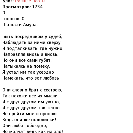
Блог:
Разные поэты
Просмотров:
1234
0
Голосов: 0
Шалости Амура.
Быть посредником у судеб,
Наблюдать за ними сверху
И подталкивать, где нужно,
Направляя вновь и вновь.
Но они все сами губят,
Натыкаясь на помеху.
Я устал им так усердно
Намекать, что вот любовь!
Они словно брат с сестрою,
Так похожи все их мысли.
И с друг другом им уютно,
И с друг другом так тепло.
Не пройти мне стороною,
Ведь они же половинки!
Они любят обоюдно,
Но молчат ведь как на зло!