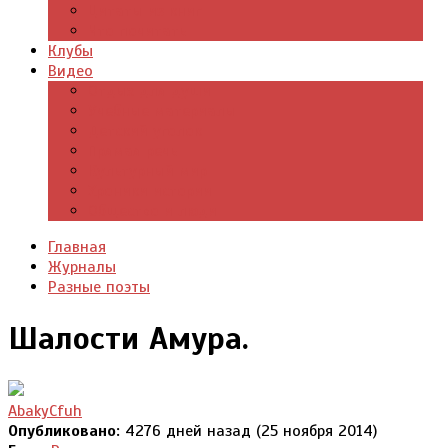
Цитаты из книг
Что почитать
Клубы
Видео
Отдых для души
Учебные материалы
Детский уголок
Прямая речь
Культурный мир
Хроники истории
Общество и люди
Главная
Журналы
Разные поэты
Шалости Амура.
AbakyCfuh
Опубликовано:
4276 дней назад (25 ноября 2014)