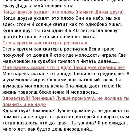
сразу Дядька мой говорил я на...
Когда друзья уходят, это плохо (памяти Димы друга)
Когда друзья уходят, это плохо Они на небо, мы же
здесь стоим И солнце светит как то однобоко Ушел,
куда же друг ты там один И в 40 лет, когда вокруг
цветёт Когда все только начинает жить...
Степь кругом как скатерть росписная
Степь кругом как скатерть росписная Вся в траве
пожухлой от дождя Я стою где молодость играла Где
мальчонкой за судьбой гонялся я Читать далее.........
Мне парень сказал что я дядя Такой уже средних лет
Мне парень сказал что я дядя Такой уже средних лет А
я усмехнулся играя Словами, как ласковый зверь Ты
думаешь молодость вечна Она лишь дает тепло Но
жизнь товарищ бесконечна И молодость...
Здравствуй! Помнишь? Лучше промолчу.. не должна ты
помнить и не надо
Здравствуй! Помнишь? Лучше промолчу.. не должна ты
помнить и не надо Тот рассвет, который на корню, нам
тогда казалось, что до края... Ты узнала? Я не ожидал,
много лет, как будто день вчерашний,...