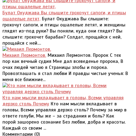
Булат Окуджава Вы слышите грохочут сапоги, и птицы
ошалелые летят,
Булат Окуджава Вы слышите:
грохочут сапоги, и птицы ошалелые летят, и женщины
глядят из-под руки? Вы поняли, куда они глядят? Вы
слышите: грохочет барабан? Солдат, прощайся с ней,
прощайся с ней....
Михаил Лермонтов.
Михаил Лермонтов. Пророк С тех
пор как вечный судия Мне дал всеведенье пророка, В
очах людей читаю я Страницы злобы и порока.
Провозглашать я стал любви И правды чистые ученья: В
меня все ближние...
Кто нам мысли вкладывает в головы, Всеми управляя
дерзко столь Почему
Кто нам мысли вкладывает в
головы, Всеми управляя дерзко столь? Почему за мир в
ответе голуби, Мы же – за страдания и боль? Как
порой зашорено сознание Без любви, добра и красоты.
Каждый со своим ...
Комментарии (
0
)