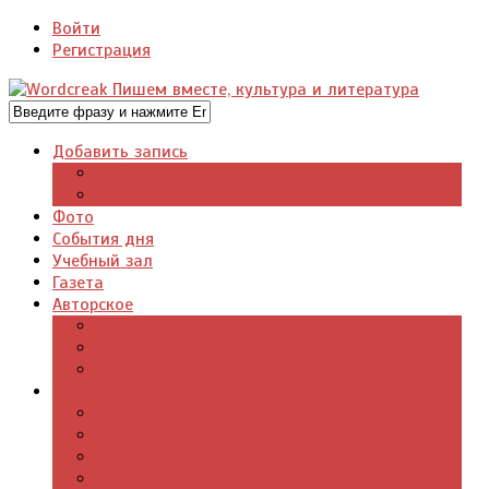
Войти
Регистрация
Добавить запись
Добавить видео
Добавить фото
Фото
События дня
Учебный зал
Газета
Авторское
Авторская поэзия
Авторский юмор
Авторское для детей
Журналы
Поэзия стихи
Проза, книги
Драматургия
Детские книги