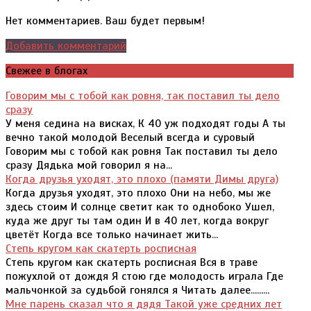
Нет комментариев. Ваш будет первым!
Добавить комментарий
Свежее в блогах
Говорим мы с тобой как ровня, так поставил ты дело
сразу
У меня седина на висках, К 40 уж подходят годы А ты
вечно такой молодой Веселый всегда и суровый
Говорим мы с тобой как ровня Так поставил ты дело
сразу Дядька мой говорил я на...
Когда друзья уходят, это плохо (памяти Димы друга)
Когда друзья уходят, это плохо Они на небо, мы же
здесь стоим И солнце светит как то однобоко Ушел,
куда же друг ты там один И в 40 лет, когда вокруг
цветёт Когда все только начинает жить...
Степь кругом как скатерть росписная
Степь кругом как скатерть росписная Вся в траве
пожухлой от дождя Я стою где молодость играла Где
мальчонкой за судьбой гонялся я Читать далее.........
Мне парень сказал что я дядя Такой уже средних лет