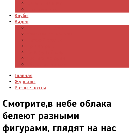
Цитаты из книг
Что почитать
Клубы
Видео
Отдых для души
Учебные материалы
Детский уголок
Прямая речь
Культурный мир
Хроники истории
Общество и люди
Главная
Журналы
Разные поэты
Смотрите,в небе облака
белеют разными
фигурами, глядят на нас