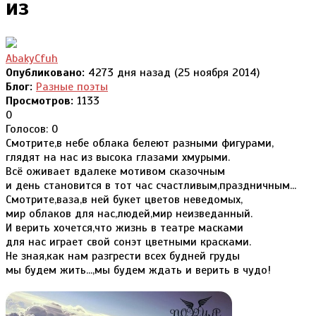
из
AbakyCfuh
Опубликовано:
4273 дня назад (25 ноября 2014)
Блог:
Разные поэты
Просмотров:
1133
0
Голосов: 0
Смотрите,в небе облака белеют разными фигурами,
глядят на нас из высока глазами хмурыми.
Всё оживает вдалеке мотивом сказочным
и день становится в тот час счастливым,праздничным...
Смотрите,ваза,в ней букет цветов неведомых,
мир облаков для нас,людей,мир неизведанный.
И верить хочется,что жизнь в театре масками
для нас играет свой сонэт цветными красками.
Не зная,как нам разгрести всех будней груды
мы будем жить...,мы будем ждать и верить в чудо!