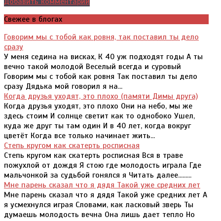
Добавить комментарий
Свежее в блогах
Говорим мы с тобой как ровня, так поставил ты дело
сразу
У меня седина на висках, К 40 уж подходят годы А ты
вечно такой молодой Веселый всегда и суровый
Говорим мы с тобой как ровня Так поставил ты дело
сразу Дядька мой говорил я на...
Когда друзья уходят, это плохо (памяти Димы друга)
Когда друзья уходят, это плохо Они на небо, мы же
здесь стоим И солнце светит как то однобоко Ушел,
куда же друг ты там один И в 40 лет, когда вокруг
цветёт Когда все только начинает жить...
Степь кругом как скатерть росписная
Степь кругом как скатерть росписная Вся в траве
пожухлой от дождя Я стою где молодость играла Где
мальчонкой за судьбой гонялся я Читать далее.........
Мне парень сказал что я дядя Такой уже средних лет
Мне парень сказал что я дядя Такой уже средних лет А
я усмехнулся играя Словами, как ласковый зверь Ты
думаешь молодость вечна Она лишь дает тепло Но