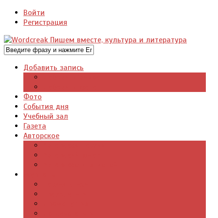
Войти
Регистрация
Добавить запись
Добавить видео
Добавить фото
Фото
События дня
Учебный зал
Газета
Авторское
Авторская поэзия
Авторский юмор
Авторское для детей
Журналы
Поэзия стихи
Проза, книги
Драматургия
Детские книги