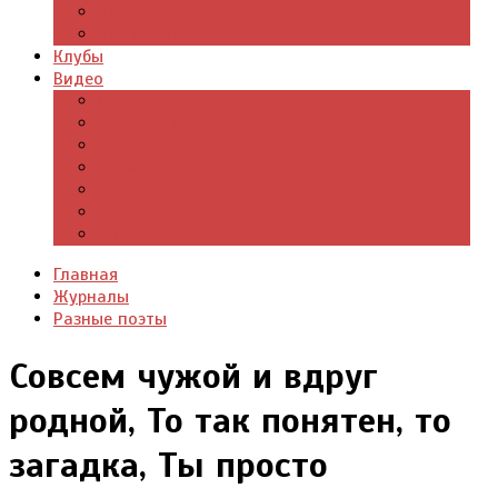
Цитаты из книг
Что почитать
Клубы
Видео
Отдых для души
Учебные материалы
Детский уголок
Прямая речь
Культурный мир
Хроники истории
Общество и люди
Главная
Журналы
Разные поэты
Совсем чужой и вдруг
родной, То так понятен, то
загадка, Ты просто