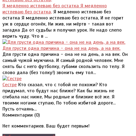
Я медленно истлеваю без остатка Я медленно
истлеваю без остатка,
Я медленно истлеваю без
остатка Я медленно истлеваю без остатка, И не горит
уж в сердце огонёк, Ни жив, ни мёртв - такая вот
загадка Да от судьбы я получил урок. Не надо слепо
верить чуду. Что в ...
Для грусти одна причина - она не на день, а на век.
Для грусти одна причина - она не на день, а на век. Он
самый чужой мужчина. И самый родной человек. Мне
снять бы с него футболку, губами скользить по телу. Я
слово дала (без толку!) звонить ему тол...
Сестре
Кто сказал, что с тобой не похожи? Кто
придумал, что будут нас ближе? Как бы жизнь не
сгибала нас ниже, Мы родные и близкие всё же. Я
твоими ногами ступаю, По тобою избитой дороге...
Пусть отчаянь...
Комментарии (
0
)
Нет комментариев. Ваш будет первым!