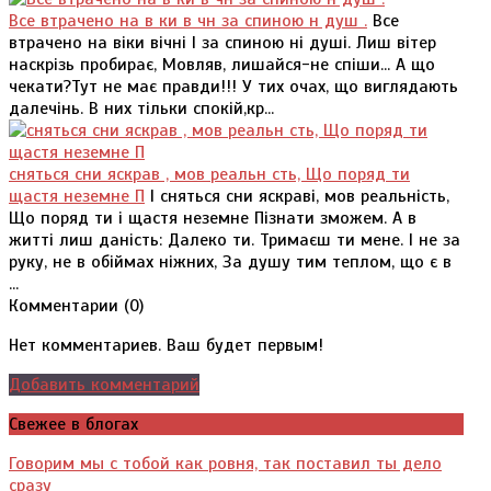
Все втрачено на в ки в чн за спиною н душ .
Все
втрачено на віки вічні І за спиною ні душі. Лиш вітер
наскрізь пробирає, Мовляв, лишайся-не спіши... А що
чекати?Тут не має правди!!! У тих очах, що виглядають
далечінь. В них тільки спокій,кр...
сняться сни яскрав , мов реальн сть, Що поряд ти
щастя неземне П
І сняться сни яскраві, мов реальність,
Що поряд ти і щастя неземне Пізнати зможем. А в
житті лиш даність: Далеко ти. Тримаєш ти мене. І не за
руку, не в обіймах ніжних, За душу тим теплом, що є в
...
Комментарии (
0
)
Нет комментариев. Ваш будет первым!
Добавить комментарий
Свежее в блогах
Говорим мы с тобой как ровня, так поставил ты дело
сразу