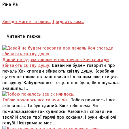
Ріна Ра
Звезда мигнёт в окне...
Тридцать зим...
Читайте также:
Давай не будем говорити про печаль Хоч спогади
вбивають св тлу душу,
Давай не будем говорити про
печаль Хоч спогади вбивають світлу душу, Кораблик
щастя не пливе на наш причал І я за ним вже птицею
не зрушу. Забудемо все те,що в нас було, Як я шукала...і
знайшла..Т...
Тобою почалось все ск нчилось.
Тобою почалось і все
скінчилось. Ти був єдиний. Вже тебе нема. Чи
помилка,а,може,так судилось, А,може,я і справді не
твоя? Й слова твої гарячі про кохання, І руки ніжні,очі
голубі. Невтримане моє ...