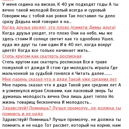
У меня седина на висках, К 40 уж подходят годы А ты
вечно такой молодой Веселый всегда и суровый
Говорим мы с тобой как ровня Так поставил ты дело
сразу Дядька мой говорил я на...
Когда друзья уходят, это плохо (памяти Димы друга)
Когда друзья уходят, это плохо Они на небо, мы же
здесь стоим И солнце светит как то однобоко Ушел,
куда же друг ты там один И в 40 лет, когда вокруг
цветёт Когда все только начинает жить...
Степь кругом как скатерть росписная
Степь кругом как скатерть росписная Вся в траве
пожухлой от дождя Я стою где молодость играла Где
мальчонкой за судьбой гонялся я Читать далее.........
Мне парень сказал что я дядя Такой уже средних лет
Мне парень сказал что я дядя Такой уже средних лет А
я усмехнулся играя Словами, как ласковый зверь Ты
думаешь молодость вечна Она лишь дает тепло Но
жизнь товарищ бесконечна И молодость...
Здравствуй! Помнишь? Лучше промолчу.. не должна ты
помнить и не надо
Здравствуй! Помнишь? Лучше промолчу.. не должна ты
помнить и не надо Тот рассвет, который на корню, нам