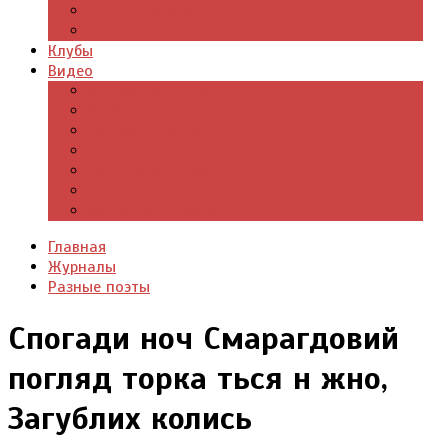
Цитаты из книг
Что почитать
Клубы
Видео
Отдых для души
Учебные материалы
Детский уголок
Прямая речь
Культурный мир
Хроники истории
Общество и люди
Главная
Журналы
Разные поэты
Спогади ноч Смарагдовий
погляд торка ться н жно,
Загублих колись