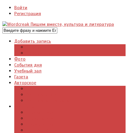
Войти
Регистрация
Добавить запись
Добавить видео
Добавить фото
Фото
События дня
Учебный зал
Газета
Авторское
Авторская поэзия
Авторский юмор
Авторское для детей
Журналы
Поэзия стихи
Проза, книги
Драматургия
Детские книги