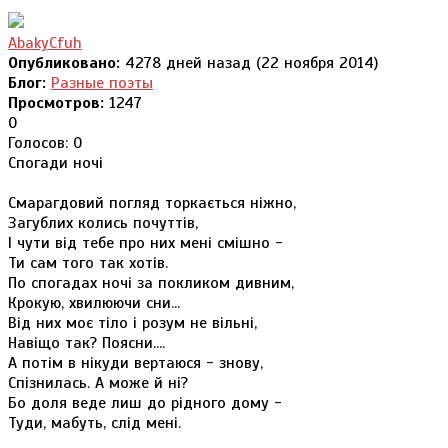
AbakyCfuh
Опубликовано:
4278 дней назад (22 ноября 2014)
Блог:
Разные поэты
Просмотров:
1247
0
Голосов: 0
Спогади ночі
Смарагдовий погляд торкається ніжно,
Загублих колись почуттів,
І чути від тебе про них мені смішно -
Ти сам того так хотів.
По спогадах ночі за покликом дивним,
Крокую, хвилюючи сни...
Від них моє тіло і розум не вільні,
Навіщо так? Поясни....
А потім в нікуди вертаюся - знову,
Спізнилась. А може й ні?
Бо доля веде лиш до рідного дому -
Туди, мабуть, слід мені.