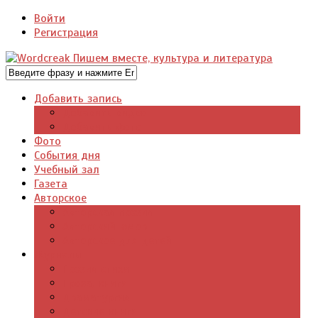
Войти
Регистрация
Добавить запись
Добавить видео
Добавить фото
Фото
События дня
Учебный зал
Газета
Авторское
Авторская поэзия
Авторский юмор
Авторское для детей
Журналы
Поэзия стихи
Проза, книги
Драматургия
Детские книги