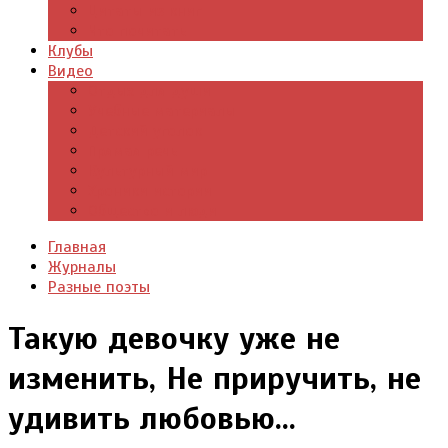
Цитаты из книг
Что почитать
Клубы
Видео
Отдых для души
Учебные материалы
Детский уголок
Прямая речь
Культурный мир
Хроники истории
Общество и люди
Главная
Журналы
Разные поэты
Такую девочку уже не
изменить, Не приручить, не
удивить любовью...