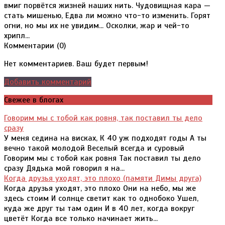
вмиг порвётся жизней наших нить. Чудовищная кара —
стать мишенью, Едва ли можно что-то изменить. Горят
огни, но мы их не увидим... Осколки, жар и чей-то
хрипл...
Комментарии (
0
)
Нет комментариев. Ваш будет первым!
Добавить комментарий
Свежее в блогах
Говорим мы с тобой как ровня, так поставил ты дело
сразу
У меня седина на висках, К 40 уж подходят годы А ты
вечно такой молодой Веселый всегда и суровый
Говорим мы с тобой как ровня Так поставил ты дело
сразу Дядька мой говорил я на...
Когда друзья уходят, это плохо (памяти Димы друга)
Когда друзья уходят, это плохо Они на небо, мы же
здесь стоим И солнце светит как то однобоко Ушел,
куда же друг ты там один И в 40 лет, когда вокруг
цветёт Когда все только начинает жить...