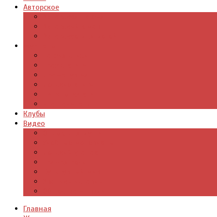
Авторское
Авторская поэзия
Авторский юмор
Авторское для детей
Журналы
Поэзия стихи
Проза, книги
Драматургия
Детские книги
Цитаты из книг
Что почитать
Клубы
Видео
Отдых для души
Учебные материалы
Детский уголок
Прямая речь
Культурный мир
Хроники истории
Общество и люди
Главная