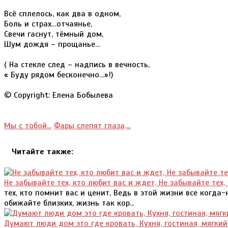
Всё сплелось, как два в одном,
Боль и страх…отчаянье,
Свечи гаснут, тёмный дом,
Шум дождя – прощанье…
( На стекле след – надпись в вечность,
« Буду рядом бесконечно…»!)
© Copyright: Елена Бобылева
Мы с тобой...
Фары слепят глаза,...
Читайте также:
Не забывайте тех, кто любит вас и ждет, Не забывайте тех,
тех, кто помнит вас и ценит, Ведь в этой жизни все когда
обижайте близких, жизнь так кор...
Думают люди дом это где кровать, Кухня, гостиная, мягкий