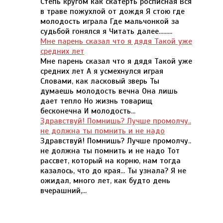
Степь кругом как скатерть росписная Вся
в траве пожухлой от дождя Я стою где
молодость играла Где мальчонкой за
судьбой гонялся я Читать далее.........
Мне парень сказал что я дядя Такой уже
средних лет
Мне парень сказал что я дядя Такой уже
средних лет А я усмехнулся играя
Словами, как ласковый зверь Ты
думаешь молодость вечна Она лишь
дает тепло Но жизнь товарищ
бесконечна И молодость...
Здравствуй! Помнишь? Лучше промолчу..
не должна ты помнить и не надо
Здравствуй! Помнишь? Лучше промолчу..
не должна ты помнить и не надо Тот
рассвет, который на корню, нам тогда
казалось, что до края... Ты узнала? Я не
ожидал, много лет, как будто день
вчерашний,...