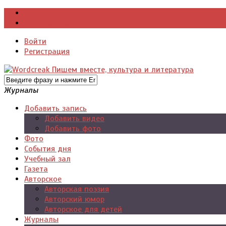
Войти
Регистрация
Войти
Регистрация
Журналы
Добавить запись
Добавить видео
Добавить фото
Фото
События дня
Учебный зал
Газета
Авторское
Авторская поэзия
Авторский юмор
Авторское для детей
Журналы