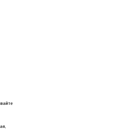
ывайте
ая,