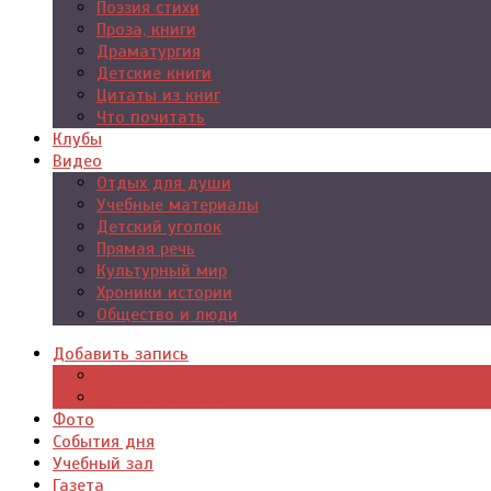
Поэзия стихи
Проза, книги
Драматургия
Детские книги
Цитаты из книг
Что почитать
Клубы
Видео
Отдых для души
Учебные материалы
Детский уголок
Прямая речь
Культурный мир
Хроники истории
Общество и люди
Добавить запись
Добавить видео
Добавить фото
Фото
События дня
Учебный зал
Газета