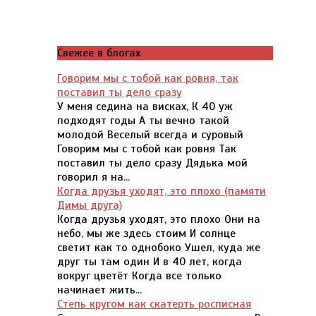
Свежее в блогах
Говорим мы с тобой как ровня, так
поставил ты дело сразу
У меня седина на висках, К 40 уж
подходят годы А ты вечно такой
молодой Веселый всегда и суровый
Говорим мы с тобой как ровня Так
поставил ты дело сразу Дядька мой
говорил я на...
Когда друзья уходят, это плохо (памяти
Димы друга)
Когда друзья уходят, это плохо Они на
небо, мы же здесь стоим И солнце
светит как то однобоко Ушел, куда же
друг ты там один И в 40 лет, когда
вокруг цветёт Когда все только
начинает жить...
Степь кругом как скатерть росписная