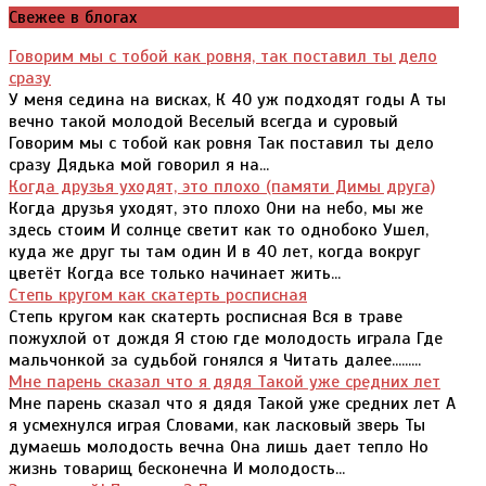
Свежее в блогах
Говорим мы с тобой как ровня, так поставил ты дело
сразу
У меня седина на висках, К 40 уж подходят годы А ты
вечно такой молодой Веселый всегда и суровый
Говорим мы с тобой как ровня Так поставил ты дело
сразу Дядька мой говорил я на...
Когда друзья уходят, это плохо (памяти Димы друга)
Когда друзья уходят, это плохо Они на небо, мы же
здесь стоим И солнце светит как то однобоко Ушел,
куда же друг ты там один И в 40 лет, когда вокруг
цветёт Когда все только начинает жить...
Степь кругом как скатерть росписная
Степь кругом как скатерть росписная Вся в траве
пожухлой от дождя Я стою где молодость играла Где
мальчонкой за судьбой гонялся я Читать далее.........
Мне парень сказал что я дядя Такой уже средних лет
Мне парень сказал что я дядя Такой уже средних лет А
я усмехнулся играя Словами, как ласковый зверь Ты
думаешь молодость вечна Она лишь дает тепло Но
жизнь товарищ бесконечна И молодость...