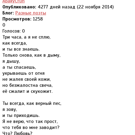
AbakyCfuh
Опубликовано:
4277 дней назад (22 ноября 2014)
Блог:
Разные поэты
Просмотров:
1258
0
Голосов: 0
Три часа, а я не сплю,
как всегда,
и ты все знаешь.
Только снова, как в дыму,
я дышу,
а ты спасаешь,
укрываешь от огня
не жалея своей кожи,
но безжалостна свеча,
её сжалит и скукожит.
Ты всегда, как верный пес,
я зову,
и ты приходишь.
Я не верю, что так прост,
что тебя во мне заводит?
Что? Любовь?