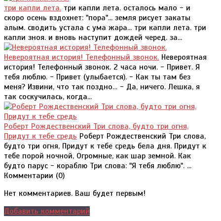
три капли лета.
три капли лета. осталось мало - и
скоро осень вздохнет: "пора"... земля рисует закаты
алым. сводить устала с ума жара... три капли лета. три
капли зноя. и вновь наступит дождей черед. за...
Невероятная история! Телефонный звонок.
Невероятная
история! Телефонный звонок. 2 часа ночи. - Привет. Я
тебя люблю. - Привет (улыбается). - Как ты там без
меня? Извини, что так поздно… - Да, ничего. Лешка, я
так соскучилась, когда...
Роберт Рождественский Три слова, будто три огня,
Придут к тебе средь
Роберт Рождественский Три слова,
будто три огня, Придут к тебе средь бела дня. Придут к
тебе порой ночной, Огромные, как шар земной. Как
будто парус - кораблю Три слова: "Я тебя люблю". ...
Комментарии (
0
)
Нет комментариев. Ваш будет первым!
Добавить комментарий